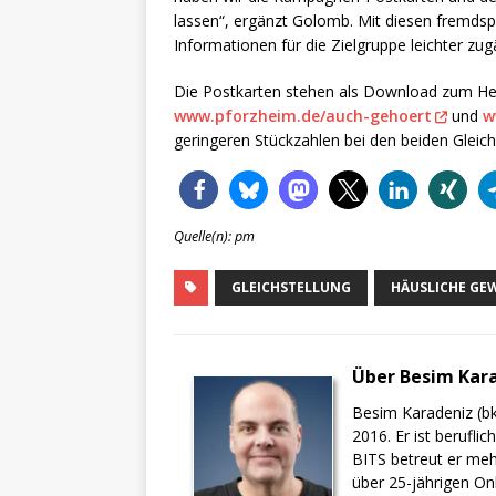
lassen“, ergänzt Golomb. Mit diesen fremdsp
Informationen für die Zielgruppe leichter zu
Die Postkarten stehen als Download zum Her
www.pforzheim.de/auch-gehoert
und
w
geringeren Stückzahlen bei den beiden Gleic
Quelle(n): pm
GLEICHSTELLUNG
HÄUSLICHE GE
Über Besim Kar
Besim Karadeniz (bk
2016. Er ist berufli
BITS betreut er meh
über 25-jährigen On