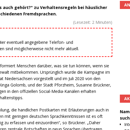
AN
s auch gehört?" zu Verhaltensregeln bei häuslicher
rschiedenen Fremdsprachen.
(Lesezeit:
2
Minuten)
 Hier eventuell angegebene Telefon- und
 sind möglicherweise nicht mehr aktuell.
formiert Menschen darüber, was sie tun können, wenn sie
r Gewalt mitbekommen. Ursprünglich wurde die Kampagne im
t Niedersachsen vorgestellt und im Juli 2020 von den
 Kinga Golomb, und der Stadt Pforzheim, Susanne Brückner,
gen in den offiziellen Social-Media-Kanälen erhalten
altenstipps.
AK
eilung, die handlichen Postkarten mit Erläuterungen auch in
Namh
 mit geringen deutschen Sprachkenntnissen ist es oft
such
tig zu erfassen und einzuordnen“, so Brückner. „Daher
Int
en zentrale Botschaften in neun Sprachen übertragen