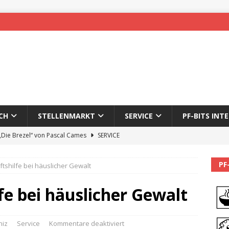
CH
STELLENMARKT
SERVICE
PF-BITS INT
 „Die Brezel“ von Pascal Cames
SERVICE
forzheim-Enz wieder online
STADTLEBEN
PF
tshilfe bei häuslicher Gewalt
eichnung des 65. Fasnetsumzugs Dillweißenstein
e bei häuslicher Gewalt
]
We’ll be back.
PF-BITS INTERN
Karadeniz: Der Mann hinter PF-Bits lebt nicht mehr
ALLGEMEIN
niz
Service
Kommentare deaktiviert