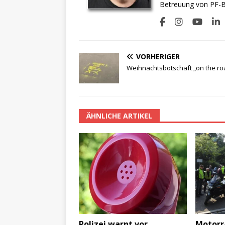
Betreuung von PF-BI
VORHERIGER
Weihnachtsbotschaft „on the ro
ÄHNLICHE ARTIKEL
Polizei warnt vor
Motorr