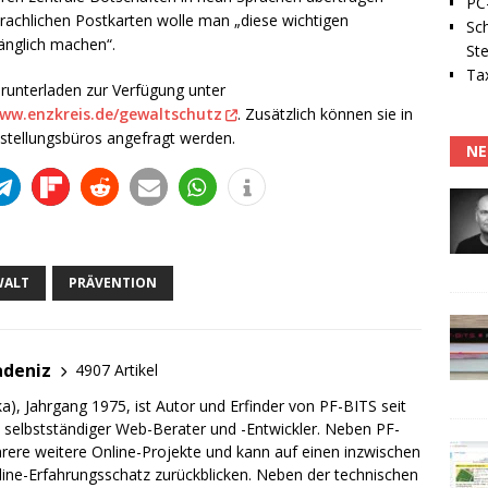
PC-
rachlichen Postkarten wolle man „diese wichtigen
Sc
gänglich machen“.
Ste
Tax
unterladen zur Verfügung unter
ww.enzkreis.de/gewaltschutz
. Zusätzlich können sie in
hstellungsbüros angefragt werden.
NE
WALT
PRÄVENTION
adeniz
4907 Artikel
a), Jahrgang 1975, ist Autor und Erfinder von PF-BITS seit
ch selbstständiger Web-Berater und -Entwickler. Neben PF-
rere weitere Online-Projekte und kann auf einen inzwischen
line-Erfahrungsschatz zurückblicken. Neben der technischen