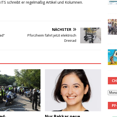
TS schreibt er regelmäßig Artikel und Kolumnen.
NÄCHSTER
ad“
Pforzheim fährt jetzt elektrisch
Dreirad
CH
PF
ad-
Nur Bakkar neue