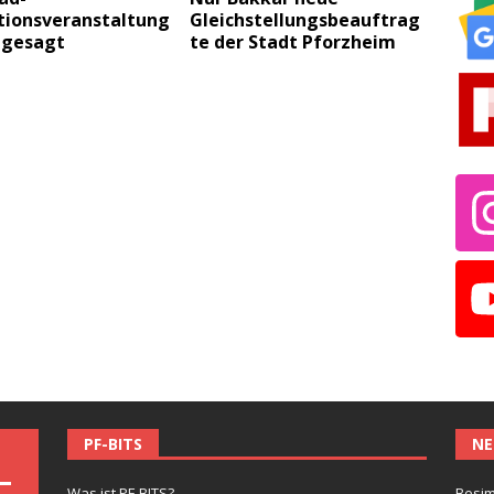
tionsveranstaltung
Gleichstellungsbeauftrag
bgesagt
te der Stadt Pforzheim
PF-BITS
NE
Was ist PF-BITS?
Besim