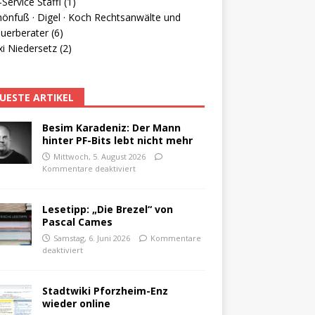
Service Staffl (1)
hönfuß · Digel · Koch Rechtsanwälte und
uerberater (6)
i Niedersetz (2)
UESTE ARTIKEL
Besim Karadeniz: Der Mann
hinter PF-Bits lebt nicht mehr
Mittwoch, 5. August 2026
Kommentare deaktiviert
Lesetipp: „Die Brezel“ von
Pascal Cames
Samstag, 6. Juni 2026
Kommentare
deaktiviert
Stadtwiki Pforzheim-Enz
wieder online