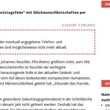
AN
burtstagsfeier" mit Glückwunschbotschaften per
(Lesezeit:
3
Minuten)
 Hier eventuell angegebene Telefon- und
 sind möglicherweise nicht mehr aktuell.
on Johannes Reuchlin, Pforzheims größtem Sohn, zum 566.
enschenrechte ist Reuchlin der wichtigste
e herausragende Rolle in der aktuellen Gedenk- und
eim vom Ruf dieses bedeutenden europäischen Humanisten,
AK
nd Mitmenschlichkeit gelehrt hat: „Erkundet das Fremde,
Namh
on gewordene Geburtstagsgottesdienst in der Schloßkirche
such
n diesem Jahr nicht gefeiert werden. Deshalb hat das
Int
angiert: Die Glückwunschbotschaften, die per Video von