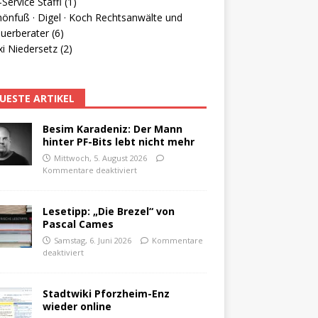
Service Staffl (1)
hönfuß · Digel · Koch Rechtsanwälte und
uerberater (6)
i Niedersetz (2)
UESTE ARTIKEL
Besim Karadeniz: Der Mann
hinter PF-Bits lebt nicht mehr
Mittwoch, 5. August 2026
Kommentare deaktiviert
Lesetipp: „Die Brezel“ von
Pascal Cames
Samstag, 6. Juni 2026
Kommentare
deaktiviert
Stadtwiki Pforzheim-Enz
wieder online