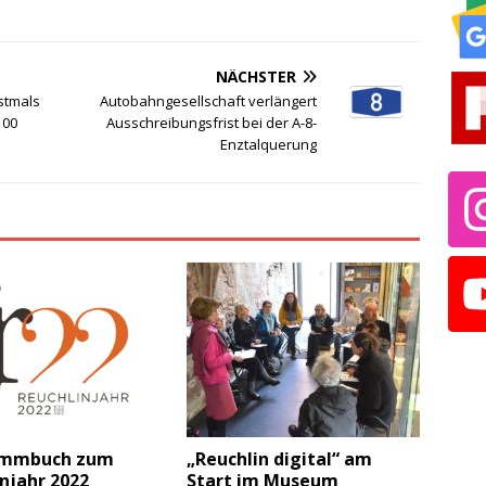
NÄCHSTER
stmals
Autobahngesellschaft verlängert
100
Ausschreibungsfrist bei der A-8-
Enztalquerung
ammbuch zum
„Reuchlin digital“ am
njahr 2022
Start im Museum