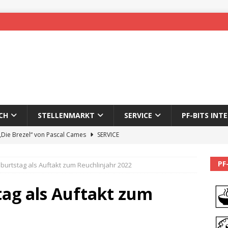
CH
STELLENMARKT
SERVICE
PF-BITS INT
 „Die Brezel“ von Pascal Cames
SERVICE
forzheim-Enz wieder online
STADTLEBEN
PF
burtstag als Auftakt zum Reuchlinjahr 2022
eichnung des 65. Fasnetsumzugs Dillweißenstein
tag als Auftakt zum
]
We’ll be back.
PF-BITS INTERN
Karadeniz: Der Mann hinter PF-Bits lebt nicht mehr
ALLGEMEIN