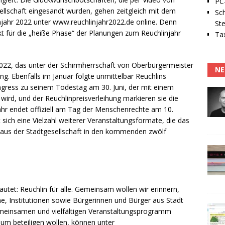
PC-
ellschaft eingesandt wurden, gehen zeitgleich mit dem
Sc
linjahr 2022 unter www.reuchlinjahr2022.de online. Denn
Ste
kt für die „heiße Phase“ der Planungen zum Reuchlinjahr
Tax
 2022, das unter der Schirmherrschaft von Oberbürgermeister
NE
g. Ebenfalls im Januar folgte unmittelbar Reuchlins
ress zu seinem Todestag am 30. Juni, der mit einem
ird, und der Reuchlinpreisverleihung markieren sie die
hr endet offiziell am Tag der Menschenrechte am 10.
ich eine Vielzahl weiterer Veranstaltungsformate, die das
n aus der Stadtgesellschaft in den kommenden zwölf
tet: Reuchlin für alle. Gemeinsam wollen wir erinnern,
ine, Institutionen sowie Bürgerinnen und Bürger aus Stadt
emeinsamen und vielfältigen Veranstaltungsprogramm
läum beteiligen wollen, können unter