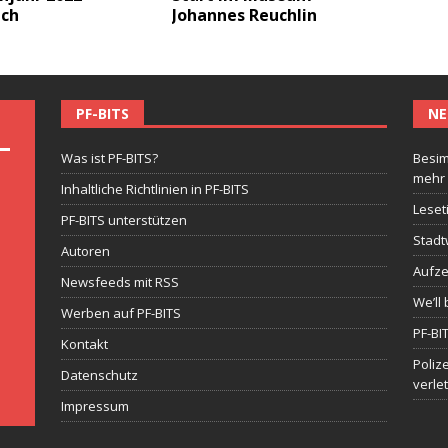
ich
Johannes Reuchlin
PF-BITS
NE
Was ist PF-BITS?
Besim
mehr
Inhaltliche Richtlinien in PF-BITS
Leset
PF-BITS unterstützen
Stadt
Autoren
Aufze
Newsfeeds mit RSS
We’ll 
Werben auf PF-BITS
PF-BI
Kontakt
Poliz
Datenschutz
verle
Impressum