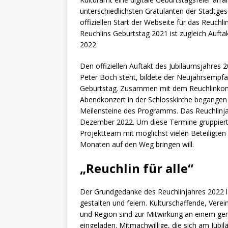
unterschiedlichsten Gratulanten der Stadtges
offiziellen Start der Webseite für das Reuch
Reuchlins Geburtstag 2021 ist zugleich Aufta
2022.
Den offiziellen Auftakt des Jubiläumsjahres
Peter Boch steht, bildete der Neujahrsempfan
Geburtstag. Zusammen mit dem Reuchlinkong
Abendkonzert in der Schlosskirche begangen w
Meilensteine des Programms. Das Reuchlinja
Dezember 2022. Um diese Termine gruppiert s
Projektteam mit möglichst vielen Beteiligte
Monaten auf den Weg bringen will.
„Reuchlin für alle“
Der Grundgedanke des Reuchlinjahres 2022 lau
gestalten und feiern. Kulturschaffende, Vere
und Region sind zur Mitwirkung an einem g
eingeladen. Mitmachwillige, die sich am Jubi