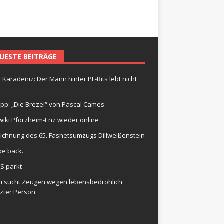
UESTE BEITRÄGE
 Karadeniz: Der Mann hinter PF-Bits lebt nicht
ipp: „Die Brezel“ von Pascal Cames
wiki Pforzheim-Enz wieder online
ichnung des 65. Fasnetsumzugs Dillweißenstein
be back.
TS parkt
ei sucht Zeugen wegen lebensbedrohlich
tzter Person