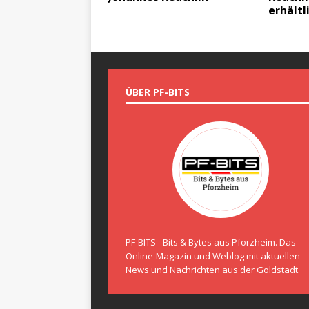
erhältl
ÜBER PF-BITS
PF-BITS - Bits & Bytes aus Pforzheim. Das
Online-Magazin und Weblog mit aktuellen
News und Nachrichten aus der Goldstadt.