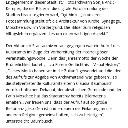
Engagement in dieser Stadt ist.“ Fotoarchivarin Sonja Anžič-
Kemper, die die Bilder in die digitale Fotosammlung des
Stadtarchivs integrieren wird, fügt hinzu: „In unserer
Fotosammlung steht oft die Architektur von Kirche, Synagoge,
Moschee usw. im Vordergrund. Die Bilder zum religiösen
Alltagsleben ergänzen dies um einen wichtigen Aspekt.“
Der Aktion im Stadtarchiv vorausgegangen war ein Aufruf des
Kulturamts im Zuge der Vorbereitung der interreligiösen
Veranstaltungswoche. Denn das Jahresmotto der Woche der
Brüderlichkeit lautet „… zu Eurem Gedächtnis – Visual History“.
„Dieses Motto haben wir in die Zukunft gewendet und die Idee
des Aufrufs zur Abgabe von Archivmaterial war geboren“, so
die stellvertretende Kulturamtsleiterin Claudia Baumbusch.
Vom katholischen Dekanat, der alevitischen Gemeinde und der
Fatih Moschee hat das Stadtarchiv bereits Bildmaterial
erhalten. „Wir freuen uns, dass der Aufruf auf so große
Resonanz gestoßen ist und erneuern die Einladung an die
anderen Religionsgemeinschaften, sich zu beteiligen“,
unterstreicht Baumbusch.