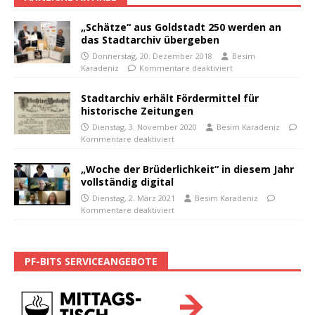
„Schätze“ aus Goldstadt 250 werden an
das Stadtarchiv übergeben
Donnerstag, 20. Dezember 2018
Besim
Karadeniz
Kommentare deaktiviert
Stadtarchiv erhält Fördermittel für
historische Zeitungen
Dienstag, 3. November 2020
Besim Karadeniz
Kommentare deaktiviert
„Woche der Brüderlichkeit“ in diesem Jahr
vollständig digital
Dienstag, 2. März 2021
Besim Karadeniz
Kommentare deaktiviert
PF-BITS SERVICEANGEBOTE