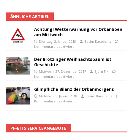
ÄHNLICHE ARTIKEL
Achtung! Wetterwarnung vor Orkanböen
am Mittwoch
Dienstag, 2. Januar 2018
Besim Karadeniz
Kommentare deaktiviert
Der Brötzinger Weihnachtsbaum ist
Geschichte
Mittwoch, 27. Dezember 2017
Björn Fix
Kommentare deaktiviert
Glimpfliche Bilanz der Orkanmorgens
Mittwoch, 3. Januar 2018
Besim Karadeniz
Kommentare deaktiviert
PF-BITS SERVICEANGEBOTE