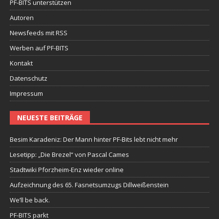
PF-BITS unterstützen
Autoren
Newsfeeds mit RSS
Werben auf PF-BITS
Kontakt
Datenschutz
Impressum
NEUESTE BEITRÄGE
Besim Karadeniz: Der Mann hinter PF-Bits lebt nicht mehr
Lesetipp: „Die Brezel“ von Pascal Cames
Stadtwiki Pforzheim-Enz wieder online
Aufzeichnung des 65. Fasnetsumzugs Dillweißenstein
We’ll be back.
PF-BITS parkt