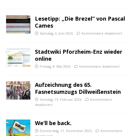
Lesetipp: „Die Brezel“ von Pascal
Cames
Samstag, 6. Juni 2026
Kommentare deaktiviert
Stadtwiki Pforzheim-Enz wieder
online
Freitag, 8. Mai 2026
Kommentare deaktiviert
Aufzeichnung des 65.
Fasnetsumzugs Dillweißenstein
Sonntag, 15. Februar 2026
Kommentare
deaktiviert
We’ll be back.
Donnerstag, 11. Dezember 2025
Kommentare
deaktiviert