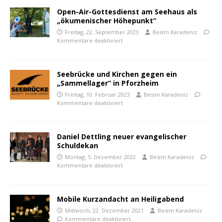
Open-Air-Gottesdienst am Seehaus als
„ökumenischer Höhepunkt“
Freitag, 22. September 2023
Besim Karadeniz
Kommentare deaktiviert
Seebrücke und Kirchen gegen ein
„Sammellager“ in Pforzheim
Freitag, 10. Februar 2023
Besim Karadeniz
Kommentare deaktiviert
Daniel Dettling neuer evangelischer
Schuldekan
Montag, 5. Dezember 2022
Besim Karadeniz
Kommentare deaktiviert
Mobile Kurzandacht an Heiligabend
Mittwoch, 22. Dezember 2021
Besim Karadeniz
Kommentare deaktiviert