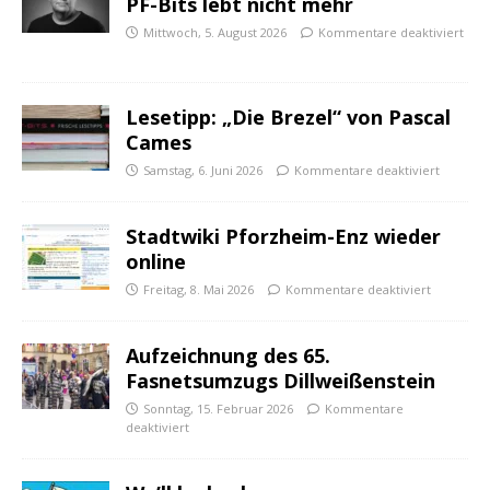
PF-Bits lebt nicht mehr
Mittwoch, 5. August 2026
Kommentare deaktiviert
Lesetipp: „Die Brezel“ von Pascal
Cames
Samstag, 6. Juni 2026
Kommentare deaktiviert
Stadtwiki Pforzheim-Enz wieder
online
Freitag, 8. Mai 2026
Kommentare deaktiviert
Aufzeichnung des 65.
Fasnetsumzugs Dillweißenstein
Sonntag, 15. Februar 2026
Kommentare
deaktiviert