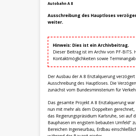
Autobahn A 8
Ausschreibung des Hauptloses verzögert
weiter.
Hinweis: Dies ist ein Archivbeitrag.
Dieser Beitrag ist im Archiv von PF-BITS.
Kontaktmöglichkeiten sowie Terminangaben
Der Ausbau der A 8 Enztalquerung verzögert s
Ausschreibung des Hauptloses. Die Verzöger
zunächst vom Bundesministerium für Verkehr 
Das gesamte Projekt A 8 Enztalquerung war e
nun mit mehr als dem Doppelten gerechnet, n
das Regierungspräsidium Karlsruhe, sei auf
Bauphasen im engstem bebauten Umfeld“ zur
Bereichen Ingenieurbau, Erdbau einschließli
während der Bauzeit nieder.