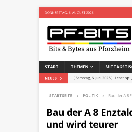
DONNERSTAG, 6. AUGUST 2026
START
THEMEN
MITTAGSTIS
[ Samstag, 6. Juni 2026 ]
Lesetipp:
NEUES
[ Freitag, 8. Mai 2026 ]
Stadtwiki P
STARTSEITE
POLITIK
Bau der A 8 
[ Sonntag, 15. Februar 2026 ]
Aufz
VERANSTALTUNGEN
Bau der A 8 Enzta
[ Donnerstag, 11. Dezember 2025 
und wird teurer
[ Mittwoch, 5. August 2026 ]
Besim 