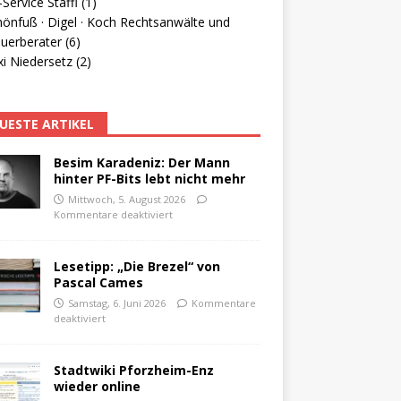
Service Staffl (1)
hönfuß · Digel · Koch Rechtsanwälte und
uerberater (6)
i Niedersetz (2)
UESTE ARTIKEL
Besim Karadeniz: Der Mann
hinter PF-Bits lebt nicht mehr
Mittwoch, 5. August 2026
Kommentare deaktiviert
Lesetipp: „Die Brezel“ von
Pascal Cames
Samstag, 6. Juni 2026
Kommentare
deaktiviert
Stadtwiki Pforzheim-Enz
wieder online