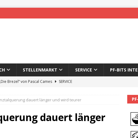
CH
STELLENMARKT
SERVICE
PF-BITS INT
 „Die Brezel“ von Pascal Cames
SERVICE
forzheim-Enz wieder online
STADTLEBEN
PF
Enztalquerung dauert länger und wird teurer
eichnung des 65. Fasnetsumzugs Dillweißenstein
lquerung dauert länger
]
We’ll be back.
PF-BITS INTERN
Karadeniz: Der Mann hinter PF-Bits lebt nicht mehr
ALLGEMEIN