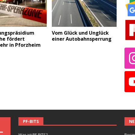
ungspräsidium
Vom Glück und Unglück
he fördert
einer Autobahnsperrung
ehr in Pforzheim
PF-BITS
NE
Was ist PF-BITS?
Besim