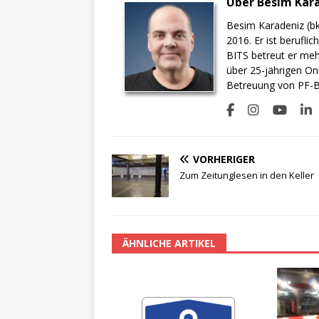
Über Besim Kar
Besim Karadeniz (bk
2016. Er ist berufli
BITS betreut er meh
über 25-jährigen On
Betreuung von PF-BI
VORHERIGER
Zum Zeitunglesen in den Keller
ÄHNLICHE ARTIKEL