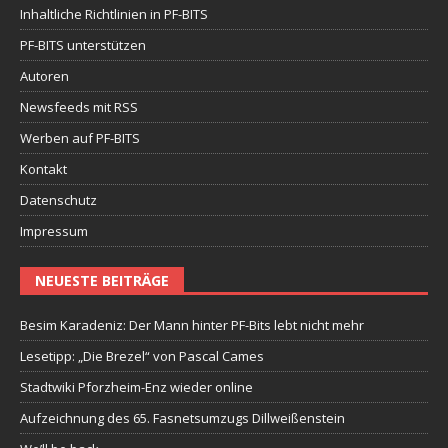
Inhaltliche Richtlinien in PF-BITS
PF-BITS unterstützen
Autoren
Newsfeeds mit RSS
Werben auf PF-BITS
Kontakt
Datenschutz
Impressum
NEUESTE BEITRÄGE
Besim Karadeniz: Der Mann hinter PF-Bits lebt nicht mehr
Lesetipp: „Die Brezel“ von Pascal Cames
Stadtwiki Pforzheim-Enz wieder online
Aufzeichnung des 65. Fasnetsumzugs Dillweißenstein