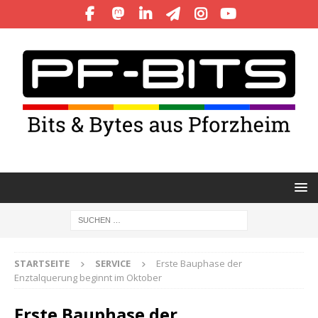
STARTSEITE
SERVICE
Erste Bauphase der
Enztalquerung beginnt im Oktober
Erste Bauphase der