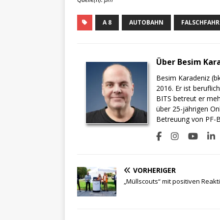
A 8
AUTOBAHN
FALSCHFAHR
Über Besim Kar
Besim Karadeniz (bk
2016. Er ist berufli
BITS betreut er meh
über 25-jährigen On
Betreuung von PF-BI
VORHERIGER
„Müllscouts“ mit positiven Reak