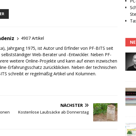
PC-
Sc
Ste
ER
Tax
adeniz
4907 Artikel
NE
a), Jahrgang 1975, ist Autor und Erfinder von PF-BITS seit
ch selbstständiger Web-Berater und -Entwickler. Neben PF-
rere weitere Online-Projekte und kann auf einen inzwischen
line-Erfahrungsschatz zurückblicken. Neben der technischen
TS schreibt er regelmäßig Artikel und Kolumnen.
NÄCHSTER
tionen
Kostenlose Laubsäcke ab Donnerstag