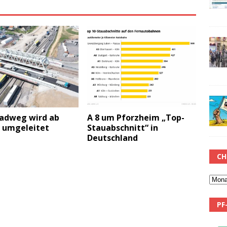
radweg wird ab
A 8 um Pforzheim „Top-
g umgeleitet
Stauabschnitt“ in
Deutschland
CH
PF