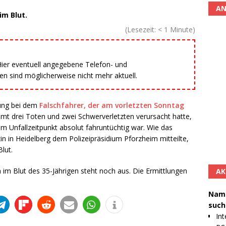
AN
im Blut.
(Lesezeit:
< 1
Minute)
 Hier eventuell angegebene Telefon- und
 sind möglicherweise nicht mehr aktuell.
ung bei dem
Falschfahrer, der am vorletzten Sonntag
mt drei Toten und zwei Schwerverletzten verursacht hatte,
zum Unfallzeitpunkt absolut fahruntüchtig war. Wie das
in in Heidelberg dem Polizeipräsidium Pforzheim mitteilte,
lut.
im Blut des 35-Jährigen steht noch aus. Die Ermittlungen
AK
Namh
such
Int