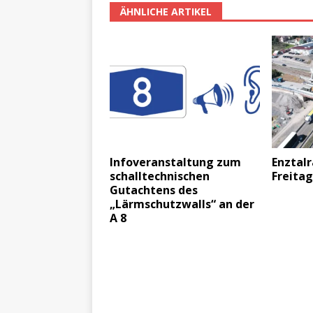
ÄHNLICHE ARTIKEL
Infoveranstaltung zum
Enztal
schalltechnischen
Freita
Gutachtens des
„Lärmschutzwalls“ an der
A 8