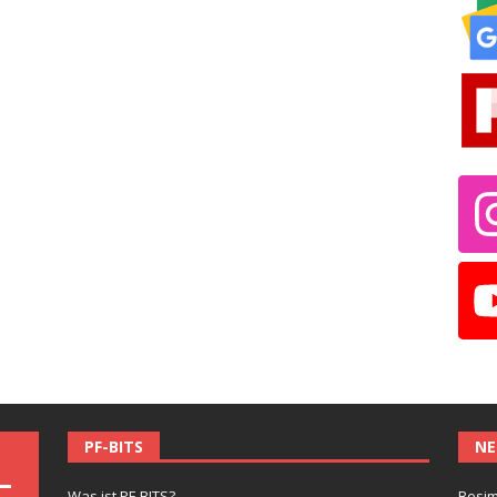
PF-BITS
NE
Was ist PF-BITS?
Besim