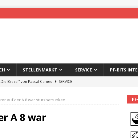
CH
STELLENMARKT
SERVICE
PF-BITS INT
 „Die Brezel“ von Pascal Cames
SERVICE
forzheim-Enz wieder online
STADTLEBEN
PF
rer auf der A 8 war sturzbetrunken
eichnung des 65. Fasnetsumzugs Dillweißenstein
er A 8 war
]
We’ll be back.
PF-BITS INTERN
Karadeniz: Der Mann hinter PF-Bits lebt nicht mehr
ALLGEMEIN