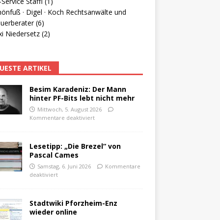
Service Staffl (1)
hönfuß · Digel · Koch Rechtsanwälte und
uerberater (6)
i Niedersetz (2)
UESTE ARTIKEL
Besim Karadeniz: Der Mann
hinter PF-Bits lebt nicht mehr
Mittwoch, 5. August 2026
Kommentare deaktiviert
Lesetipp: „Die Brezel“ von
Pascal Cames
Samstag, 6. Juni 2026
Kommentare
deaktiviert
Stadtwiki Pforzheim-Enz
wieder online