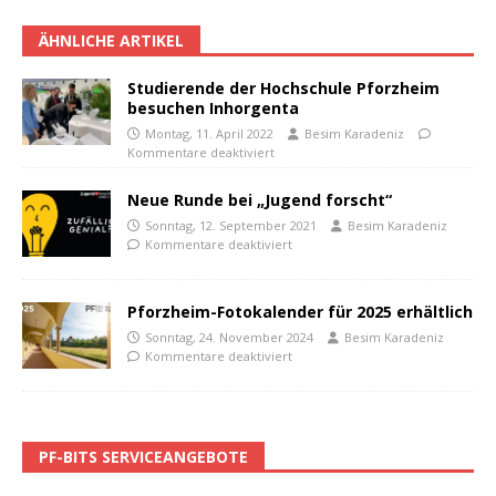
ÄHNLICHE ARTIKEL
Studierende der Hochschule Pforzheim
besuchen Inhorgenta
Montag, 11. April 2022
Besim Karadeniz
Kommentare deaktiviert
Neue Runde bei „Jugend forscht“
Sonntag, 12. September 2021
Besim Karadeniz
Kommentare deaktiviert
Pforzheim-Fotokalender für 2025 erhältlich
Sonntag, 24. November 2024
Besim Karadeniz
Kommentare deaktiviert
PF-BITS SERVICEANGEBOTE