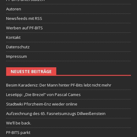
Autoren
Newsfeeds mit RSS
Werben auf PF-BITS
Kontakt
Datenschutz
Impressum
NEUESTE BEITRÄGE
Besim Karadeniz: Der Mann hinter PF-Bits lebt nicht mehr
Lesetipp: „Die Brezel“ von Pascal Cames
Stadtwiki Pforzheim-Enz wieder online
Aufzeichnung des 65. Fasnetsumzugs Dillweißenstein
We’ll be back.
PF-BITS parkt