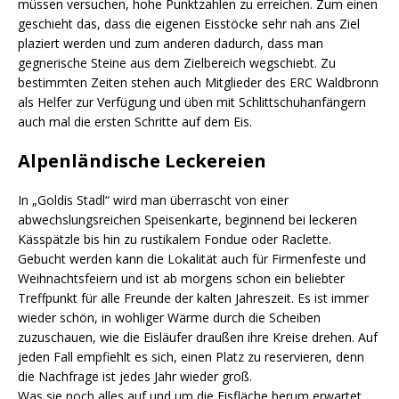
müssen versuchen, hohe Punktzahlen zu erreichen. Zum einen
geschieht das, dass die eigenen Eisstöcke sehr nah ans Ziel
plaziert werden und zum anderen dadurch, dass man
gegnerische Steine aus dem Zielbereich wegschiebt. Zu
bestimmten Zeiten stehen auch Mitglieder des ERC Waldbronn
als Helfer zur Verfügung und üben mit Schlittschuhanfängern
auch mal die ersten Schritte auf dem Eis.
Alpenländische Leckereien
In „Goldis Stadl“ wird man überrascht von einer
abwechslungsreichen Speisenkarte, beginnend bei leckeren
Kässpätzle bis hin zu rustikalem Fondue oder Raclette.
Gebucht werden kann die Lokalität auch für Firmenfeste und
Weihnachtsfeiern und ist ab morgens schon ein beliebter
Treffpunkt für alle Freunde der kalten Jahreszeit. Es ist immer
wieder schön, in wohliger Wärme durch die Scheiben
zuzuschauen, wie die Eisläufer draußen ihre Kreise drehen. Auf
jeden Fall empfiehlt es sich, einen Platz zu reservieren, denn
die Nachfrage ist jedes Jahr wieder groß.
Was sie noch alles auf und um die Eisfläche herum erwartet,