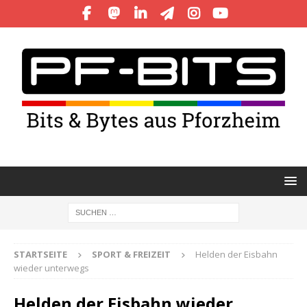
STARTSEITE
SPORT & FREIZEIT
Helden der Eisbahn
wieder unterwegs
Helden der Eisbahn wieder