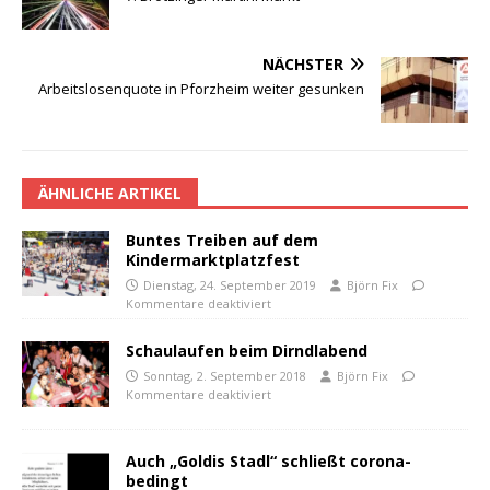
NÄCHSTER
Arbeitslosenquote in Pforzheim weiter gesunken
ÄHNLICHE ARTIKEL
Buntes Treiben auf dem
Kindermarktplatzfest
Dienstag, 24. September 2019
Björn Fix
Kommentare deaktiviert
Schaulaufen beim Dirndlabend
Sonntag, 2. September 2018
Björn Fix
Kommentare deaktiviert
Auch „Goldis Stadl“ schließt corona-
bedingt