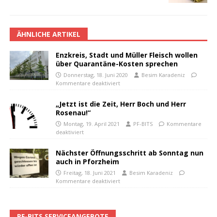
ÄHNLICHE ARTIKEL
Enzkreis, Stadt und Müller Fleisch wollen
über Quarantäne-Kosten sprechen
Donnerstag, 18. Juni 2020
Besim Karadeniz
Kommentare deaktiviert
„Jetzt ist die Zeit, Herr Boch und Herr
Rosenau!“
Montag, 19. April 2021
PF-BITS
Kommentare
deaktiviert
Nächster Öffnungsschritt ab Sonntag nun
auch in Pforzheim
Freitag, 18. Juni 2021
Besim Karadeniz
Kommentare deaktiviert
PF-BITS SERVICEANGEBOTE