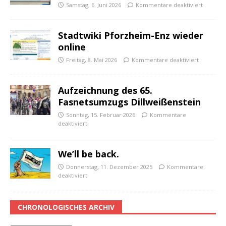
Samstag, 6. Juni 2026
Kommentare deaktiviert
Stadtwiki Pforzheim-Enz wieder
online
Freitag, 8. Mai 2026
Kommentare deaktiviert
Aufzeichnung des 65.
Fasnetsumzugs Dillweißenstein
Sonntag, 15. Februar 2026
Kommentare
deaktiviert
We’ll be back.
Donnerstag, 11. Dezember 2025
Kommentare
deaktiviert
CHRONOLOGISCHES ARCHIV