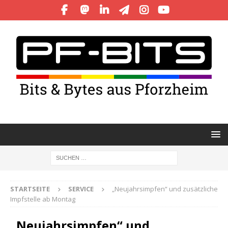
STARTSEITE
SERVICE
„Neujahrsimpfen“ und zusätzliche
Impfstelle ab Montag
„Neujahrsimpfen“ und