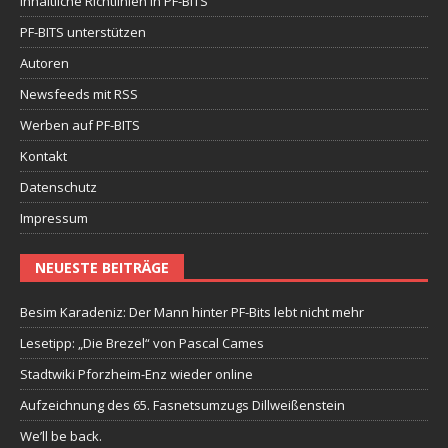
Inhaltliche Richtlinien in PF-BITS
PF-BITS unterstützen
Autoren
Newsfeeds mit RSS
Werben auf PF-BITS
Kontakt
Datenschutz
Impressum
NEUESTE BEITRÄGE
Besim Karadeniz: Der Mann hinter PF-Bits lebt nicht mehr
Lesetipp: „Die Brezel“ von Pascal Cames
Stadtwiki Pforzheim-Enz wieder online
Aufzeichnung des 65. Fasnetsumzugs Dillweißenstein
We’ll be back.