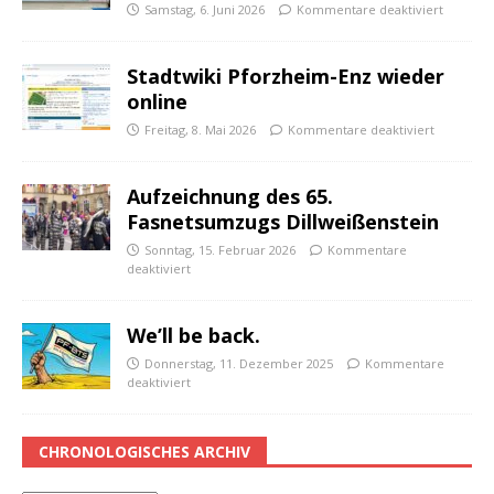
Samstag, 6. Juni 2026
Kommentare deaktiviert
Stadtwiki Pforzheim-Enz wieder
online
Freitag, 8. Mai 2026
Kommentare deaktiviert
Aufzeichnung des 65.
Fasnetsumzugs Dillweißenstein
Sonntag, 15. Februar 2026
Kommentare
deaktiviert
We’ll be back.
Donnerstag, 11. Dezember 2025
Kommentare
deaktiviert
CHRONOLOGISCHES ARCHIV