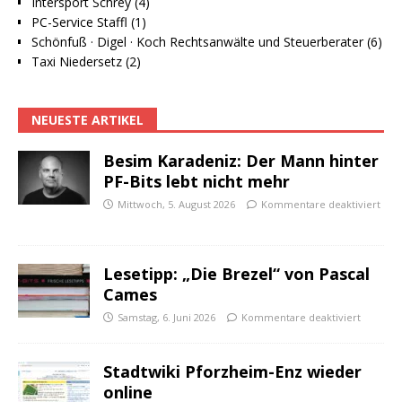
Intersport Schrey (4)
PC-Service Staffl (1)
Schönfuß · Digel · Koch Rechtsanwälte und Steuerberater (6)
Taxi Niedersetz (2)
NEUESTE ARTIKEL
Besim Karadeniz: Der Mann hinter
PF-Bits lebt nicht mehr
Mittwoch, 5. August 2026
Kommentare deaktiviert
Lesetipp: „Die Brezel“ von Pascal
Cames
Samstag, 6. Juni 2026
Kommentare deaktiviert
Stadtwiki Pforzheim-Enz wieder
online