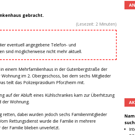
AN
ankenhaus gebracht.
(Lesezeit:
2
Minuten)
 Hier eventuell angegebene Telefon- und
 sind möglicherweise nicht mehr aktuell.
n einem Mehrfamilienhaus in der Gutenbergstraße der
r Wohnung im 2. Obergeschoss, bei dem sechs Mitglieder
as teilt das Polizeipräsidium Pforzheim mit.
ng auf der Abluft eines Kühlschrankes kam zur Überhitzung
d der Wohnung.
AK
retten, dabei wurden jedoch sechs Familienmitglieder
Namh
 Vom Rettungsdienst wurde die Familie in mehrere
such
der Familie blieben unverletzt.
Int