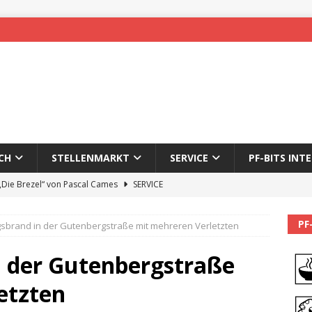
CH
STELLENMARKT
SERVICE
PF-BITS INT
 „Die Brezel“ von Pascal Cames
SERVICE
forzheim-Enz wieder online
STADTLEBEN
PF
brand in der Gutenbergstraße mit mehreren Verletzten
eichnung des 65. Fasnetsumzugs Dillweißenstein
 der Gutenbergstraße
]
We’ll be back.
PF-BITS INTERN
etzten
Karadeniz: Der Mann hinter PF-Bits lebt nicht mehr
ALLGEMEIN