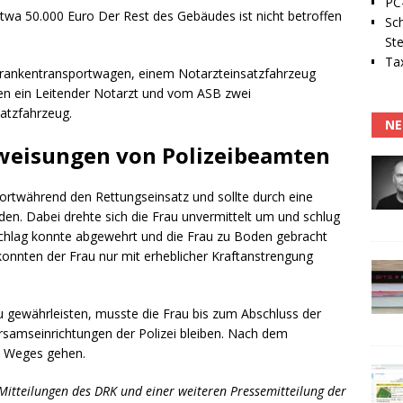
PC-
wa 50.000 Euro Der Rest des Gebäudes ist nicht betroffen
Sc
Ste
Tax
rankentransportwagen, einem Notarzteinsatzfahrzeug
men ein Leitender Notarzt und vom ASB zwei
atzfahrzeug.
NE
nweisungen von Polizeibeamten
fortwährend den Rettungseinsatz und sollte durch eine
en. Dabei drehte sich die Frau unvermittelt um und schlug
Schlag konnte abgewehrt und die Frau zu Boden gebracht
nnten der Frau nur mit erheblicher Kraftanstrengung
u gewährleisten, musste die Frau bis zum Abschluss der
amseinrichtungen der Polizei bleiben. Nach dem
es Weges gehen.
Mitteilungen des DRK und einer weiteren Pressemitteilung der