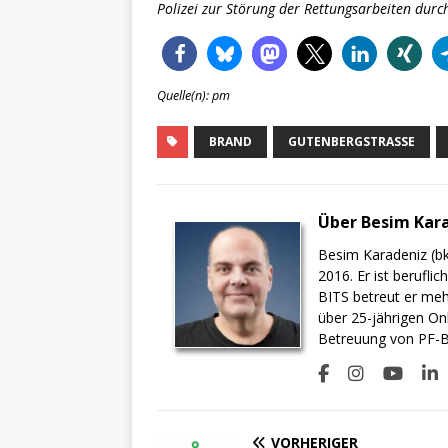
Polizei zur Störung der Rettungsarbeiten durc
Quelle(n): pm
BRAND
GUTENBERGSTRASSE
Über Besim Kar
Besim Karadeniz (bk
2016. Er ist berufli
BITS betreut er meh
über 25-jährigen On
Betreuung von PF-BI
VORHERIGER