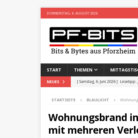
DONNERSTAG, 6. AUGUST 2026
START
THEMEN
MITTAGSTIS
[ Samstag, 6. Juni 2026 ]
Lesetipp:
NEUES
[ Freitag, 8. Mai 2026 ]
Stadtwiki P
STARTSEITE
BLAULICHT
Wohnungs
[ Sonntag, 15. Februar 2026 ]
Aufz
VERANSTALTUNGEN
Wohnungsbrand in
[ Donnerstag, 11. Dezember 2025 
mit mehreren Verl
[ Mittwoch, 5. August 2026 ]
Besim 