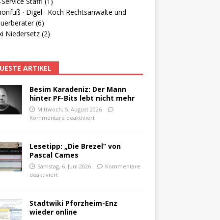
Service Staffl (1)
hönfuß · Digel · Koch Rechtsanwälte und
uerberater (6)
i Niedersetz (2)
UESTE ARTIKEL
Besim Karadeniz: Der Mann
hinter PF-Bits lebt nicht mehr
Mittwoch, 5. August 2026
Kommentare deaktiviert
Lesetipp: „Die Brezel“ von
Pascal Cames
Samstag, 6. Juni 2026
Kommentare
deaktiviert
Stadtwiki Pforzheim-Enz
wieder online