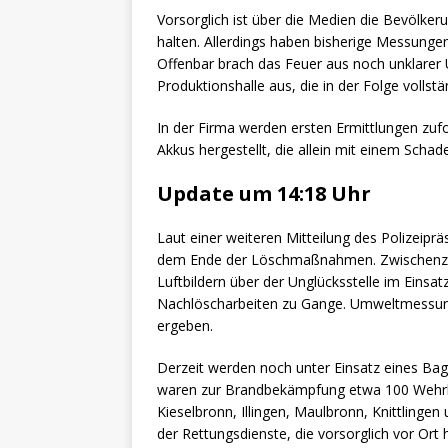
Vorsorglich ist über die Medien die Bevölke
halten. Allerdings haben bisherige Messunge
Offenbar brach das Feuer aus noch unklarer 
Produktionshalle aus, die in der Folge vollst
In der Firma werden ersten Ermittlungen zuf
Akkus hergestellt, die allein mit einem Scha
Update um 14:18 Uhr
Laut einer weiteren Mitteilung des Polizeipr
dem Ende der Löschmaßnahmen. Zwischenzeitl
Luftbildern über der Unglücksstelle im Einsat
Nachlöscharbeiten zu Gange. Umweltmessun
ergeben.
Derzeit werden noch unter Einsatz eines Bagg
waren zur Brandbekämpfung etwa 100 Wehrle
Kieselbronn, Illingen, Maulbronn, Knittling
der Rettungsdienste, die vorsorglich vor Or