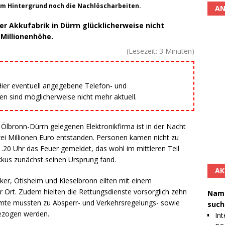
im Hintergrund noch die Nachlöscharbeiten.
AN
r Akkufabrik in Dürrn glücklicherweise nicht
 Millionenhöhe.
(Lesezeit:
3
Minuten)
 Hier eventuell angegebene Telefon- und
 sind möglicherweise nicht mehr aktuell.
Ölbronn-Dürrn gelegenen Elektronikfirma ist in der Nacht
ei Millionen Euro entstanden. Personen kamen nicht zu
20 Uhr das Feuer gemeldet, das wohl im mittleren Teil
kkus zunächst seinen Ursprung fand.
AK
er, Ötisheim und Kieselbronn eilten mit einem
Ort. Zudem hielten die Rettungsdienste vorsorglich zehn
Namh
eamte mussten zu Absperr- und Verkehrsregelungs- sowie
such
ezogen werden.
Int