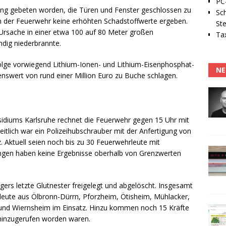
PC-
rung gebeten worden, die Türen und Fenster geschlossen zu
Sc
n der Feuerwehr keine erhöhten Schadstoffwerte ergeben.
Ste
Ursache in einer etwa 100 auf 80 Meter großen
Tax
ändig niederbrannte.
olge vorwiegend Lithium-Ionen- und Lithium-Eisenphosphat-
NE
denswert von rund einer Million Euro zu Buche schlagen.
äsidiums Karlsruhe rechnet die Feuerwehr gegen 15 Uhr mit
ich war ein Polizeihubschrauber mit der Anfertigung von
z. Aktuell seien noch bis zu 30 Feuerwehrleute mit
gen haben keine Ergebnisse oberhalb von Grenzwerten
ers letzte Glutnester freigelegt und abgelöscht. Insgesamt
ute aus Ölbronn-Dürrn, Pforzheim, Ötisheim, Mühlacker,
en und Wiernsheim im Einsatz. Hinzu kommen noch 15 Kräfte
t hinzugerufen worden waren.