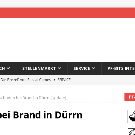
CH
STELLENMARKT
SERVICE
PF-BITS INT
 „Die Brezel“ von Pascal Cames
SERVICE
forzheim-Enz wieder online
STADTLEBEN
PF
schaden bei Brand in Dürrn (Update)
eichnung des 65. Fasnetsumzugs Dillweißenstein
ei Brand in Dürrn
]
We’ll be back.
PF-BITS INTERN
Karadeniz: Der Mann hinter PF-Bits lebt nicht mehr
ALLGEMEIN