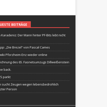
UESTE BEITRÄGE
 Karadeniz: Der Mann hinter PF-Bits lebt nicht
ipp: „Die Brezel“ von Pascal Cames
wiki Pforzheim-Enz wieder online
ichnung des 65. Fasnetsumzugs Dillweißenstein
be back.
TS parkt
ei sucht Zeugen wegen lebensbedrohlich
tzter Person