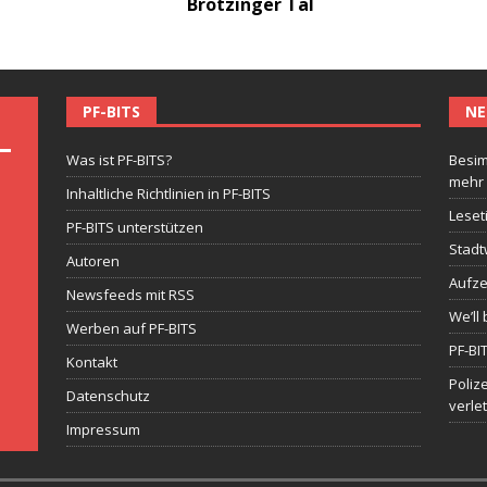
Brötzinger Tal
PF-BITS
NE
Was ist PF-BITS?
Besim
mehr
Inhaltliche Richtlinien in PF-BITS
Leset
PF-BITS unterstützen
Stadt
Autoren
Aufze
Newsfeeds mit RSS
We’ll 
Werben auf PF-BITS
PF-BI
Kontakt
Poliz
Datenschutz
verle
Impressum