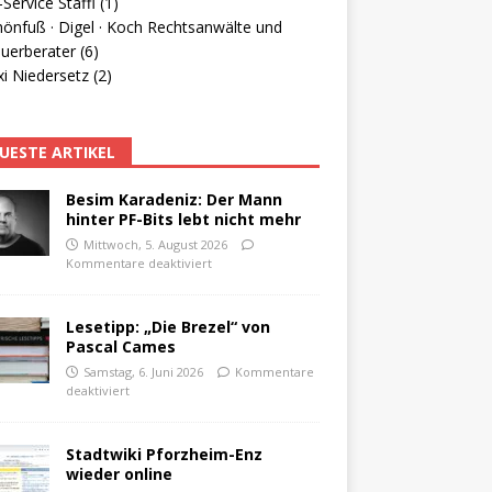
Service Staffl (1)
hönfuß · Digel · Koch Rechtsanwälte und
uerberater (6)
i Niedersetz (2)
UESTE ARTIKEL
Besim Karadeniz: Der Mann
hinter PF-Bits lebt nicht mehr
Mittwoch, 5. August 2026
Kommentare deaktiviert
Lesetipp: „Die Brezel“ von
Pascal Cames
Samstag, 6. Juni 2026
Kommentare
deaktiviert
Stadtwiki Pforzheim-Enz
wieder online