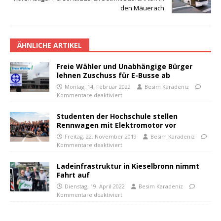
den Mäuerach
ÄHNLICHE ARTIKEL
Freie Wähler und Unabhängige Bürger
lehnen Zuschuss für E-Busse ab
Montag, 14. Februar 2022
Besim Karadeniz
Kommentare deaktiviert
Studenten der Hochschule stellen
Rennwagen mit Elektromotor vor
Freitag, 22. November 2019
Besim Karadeniz
Kommentare deaktiviert
Ladeinfrastruktur in Kieselbronn nimmt
Fahrt auf
Dienstag, 19. April 2022
Besim Karadeniz
Kommentare deaktiviert