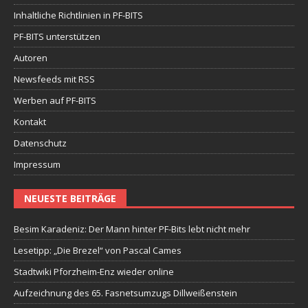
Inhaltliche Richtlinien in PF-BITS
PF-BITS unterstützen
Autoren
Newsfeeds mit RSS
Werben auf PF-BITS
Kontakt
Datenschutz
Impressum
NEUESTE BEITRÄGE
Besim Karadeniz: Der Mann hinter PF-Bits lebt nicht mehr
Lesetipp: „Die Brezel“ von Pascal Cames
Stadtwiki Pforzheim-Enz wieder online
Aufzeichnung des 65. Fasnetsumzugs Dillweißenstein