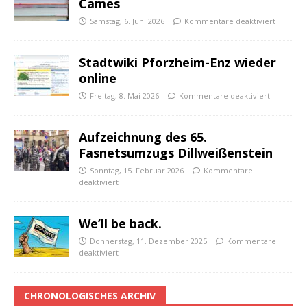
Cames
Samstag, 6. Juni 2026
Kommentare deaktiviert
Stadtwiki Pforzheim-Enz wieder
online
Freitag, 8. Mai 2026
Kommentare deaktiviert
Aufzeichnung des 65.
Fasnetsumzugs Dillweißenstein
Sonntag, 15. Februar 2026
Kommentare
deaktiviert
We’ll be back.
Donnerstag, 11. Dezember 2025
Kommentare
deaktiviert
CHRONOLOGISCHES ARCHIV