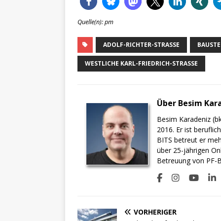
Quelle(n): pm
ADOLF-RICHTER-STRASSE
BAUSTE
WESTLICHE KARL-FRIEDRICH-STRASSE
Über Besim Kar
Besim Karadeniz (bk
2016. Er ist berufli
BITS betreut er meh
über 25-jährigen On
Betreuung von PF-BI
VORHERIGER