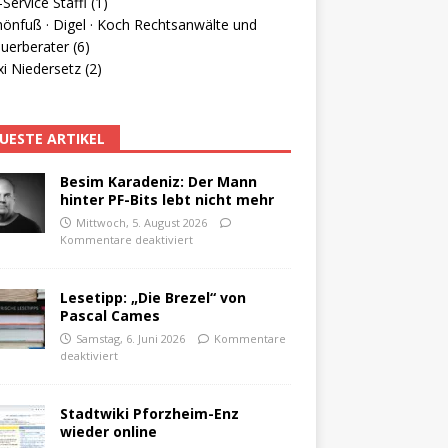
Service Staffl (1)
hönfuß · Digel · Koch Rechtsanwälte und
uerberater (6)
i Niedersetz (2)
UESTE ARTIKEL
Besim Karadeniz: Der Mann
hinter PF-Bits lebt nicht mehr
Mittwoch, 5. August 2026
Kommentare deaktiviert
Lesetipp: „Die Brezel“ von
Pascal Cames
Samstag, 6. Juni 2026
Kommentare
deaktiviert
Stadtwiki Pforzheim-Enz
wieder online