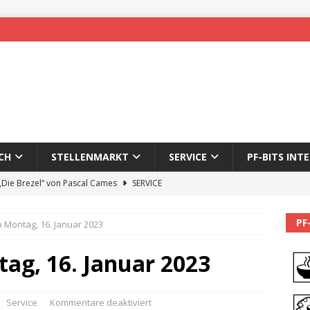
CH
STELLENMARKT
SERVICE
PF-BITS INT
 „Die Brezel“ von Pascal Cames
SERVICE
forzheim-Enz wieder online
STADTLEBEN
PF
 Montag, 16. Januar 2023
eichnung des 65. Fasnetsumzugs Dillweißenstein
ag, 16. Januar 2023
]
We’ll be back.
PF-BITS INTERN
Karadeniz: Der Mann hinter PF-Bits lebt nicht mehr
ALLGEMEIN
Service
Kommentare deaktiviert