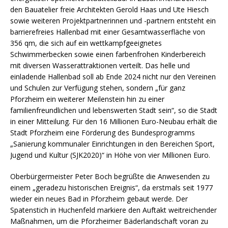
den Bauatelier freie Architekten Gerold Haas und Ute Hiesch
sowie weiteren Projektpartnerinnen und -partnern entsteht ein
barrierefreies Hallenbad mit einer Gesamtwasserfläche von
356 qm, die sich auf ein wettkampfgeeignetes
Schwimmerbecken sowie einen farbenfrohen Kinderbereich
mit diversen Wasserattraktionen verteilt. Das helle und
einladende Hallenbad soll ab Ende 2024 nicht nur den Vereinen
und Schulen zur Verfügung stehen, sondern „für ganz
Pforzheim ein weiterer Meilenstein hin zu einer
familienfreundlichen und lebenswerten Stadt sein“, so die Stadt
in einer Mitteilung. Für den 16 Millionen Euro-Neubau erhält die
Stadt Pforzheim eine Förderung des Bundesprogramms
„Sanierung kommunaler Einrichtungen in den Bereichen Sport,
Jugend und Kultur (SJK2020)“ in Höhe von vier Millionen Euro.
Oberbürgermeister Peter Boch begrüßte die Anwesenden zu
einem „geradezu historischen Ereignis“, da erstmals seit 1977
wieder ein neues Bad in Pforzheim gebaut werde. Der
Spatenstich in Huchenfeld markiere den Auftakt weitreichender
Maßnahmen, um die Pforzheimer Bäderlandschaft voran zu