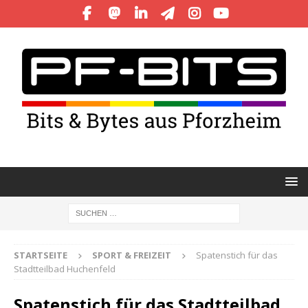
STARTSEITE
SPORT & FREIZEIT
Spatenstich für das
Stadtteilbad Huchenfeld
Spatenstich für das Stadtteilbad