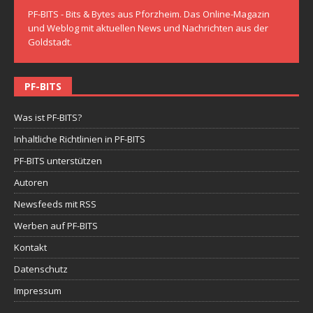
PF-BITS - Bits & Bytes aus Pforzheim. Das Online-Magazin
und Weblog mit aktuellen News und Nachrichten aus der
Goldstadt.
PF-BITS
Was ist PF-BITS?
Inhaltliche Richtlinien in PF-BITS
PF-BITS unterstützen
Autoren
Newsfeeds mit RSS
Werben auf PF-BITS
Kontakt
Datenschutz
Impressum