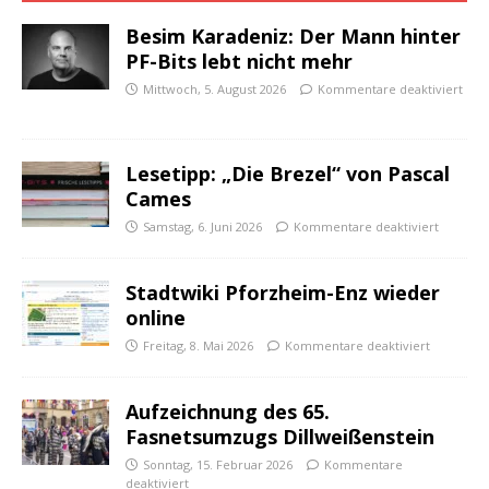
Besim Karadeniz: Der Mann hinter
PF-Bits lebt nicht mehr
Mittwoch, 5. August 2026
Kommentare deaktiviert
Lesetipp: „Die Brezel“ von Pascal
Cames
Samstag, 6. Juni 2026
Kommentare deaktiviert
Stadtwiki Pforzheim-Enz wieder
online
Freitag, 8. Mai 2026
Kommentare deaktiviert
Aufzeichnung des 65.
Fasnetsumzugs Dillweißenstein
Sonntag, 15. Februar 2026
Kommentare
deaktiviert