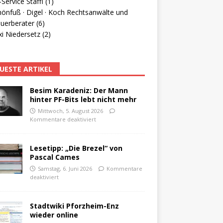
Service Staffl (1)
hönfuß · Digel · Koch Rechtsanwälte und
uerberater (6)
i Niedersetz (2)
UESTE ARTIKEL
Besim Karadeniz: Der Mann
hinter PF-Bits lebt nicht mehr
Mittwoch, 5. August 2026
Kommentare deaktiviert
Lesetipp: „Die Brezel“ von
Pascal Cames
Samstag, 6. Juni 2026
Kommentare
deaktiviert
Stadtwiki Pforzheim-Enz
wieder online