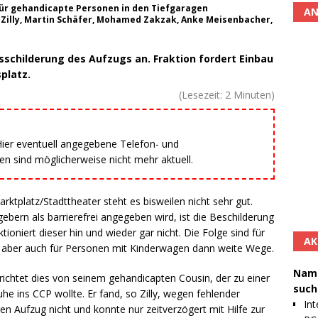
 für gehandicapte Personen in den Tiefgaragen
AN
d Zilly, Martin Schäfer, Mohamed Zakzak, Anke Meisenbacher,
sschilderung des Aufzugs an. Fraktion fordert Einbau
platz.
(Lesezeit:
2
Minuten)
 Hier eventuell angegebene Telefon- und
 sind möglicherweise nicht mehr aktuell.
rktplatz/Stadttheater steht es bisweilen nicht sehr gut.
ebern als barrierefrei angegeben wird, ist die Beschilderung
oniert dieser hin und wieder gar nicht. Die Folge sind für
AK
, aber auch für Personen mit Kinderwagen dann weite Wege.
Namh
richtet dies von seinem gehandicapten Cousin, der zu einer
such
 ins CCP wollte. Er fand, so Zilly, wegen fehlender
Int
en Aufzug nicht und konnte nur zeitverzögert mit Hilfe zur