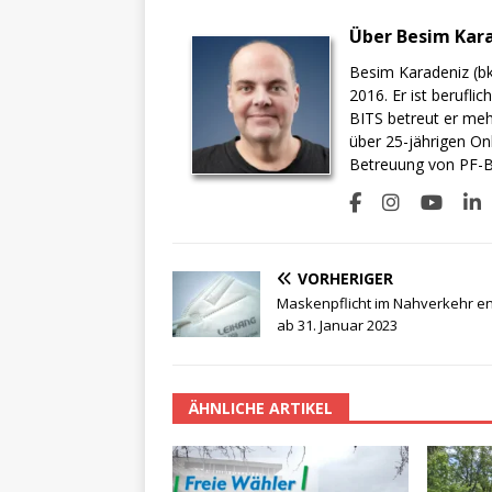
Über Besim Kar
Besim Karadeniz (bk
2016. Er ist berufli
BITS betreut er meh
über 25-jährigen On
Betreuung von PF-BI
VORHERIGER
Maskenpflicht im Nahverkehr ent
ab 31. Januar 2023
ÄHNLICHE ARTIKEL