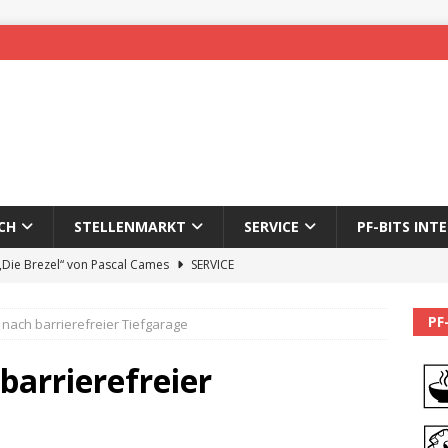
CH
STELLENMARKT
SERVICE
PF-BITS INT
 „Die Brezel“ von Pascal Cames
SERVICE
forzheim-Enz wieder online
STADTLEBEN
PF
nach barrierefreier Tiefgarage
eichnung des 65. Fasnetsumzugs Dillweißenstein
barrierefreier
]
We’ll be back.
PF-BITS INTERN
Karadeniz: Der Mann hinter PF-Bits lebt nicht mehr
ALLGEMEIN