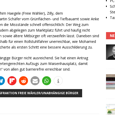
PC-
Sc
Ste
im Haegele (Freie Wähler), Zilly, dem
Tax
rtin Schäfer vom Grünflächen- und Tiefbauamt sowie Anke
 die Missstände schnell offensichtlich: Der Weg zum
 zudem abgelegen zum Marktplatz führt und häufig nicht
NE
n sowie ältere Mitbürger oft verzweifeln lässt. Daneben sind
halb für einen Rollstuhlfahrer unerreichbar, wie Mohamed
erte als ersten Schritt eine bessere Ausschilderung zu.
ängige Bürger nicht ausreichend. Sie hat einen Antrag
ndertengerechten Aufzugs zum Waisenhausplatz, damit
 von allen gut barrierefrei erreichbar sind.
SFRAKTION FREIE WÄHLER/UNABHÄNGIGE BÜRGER