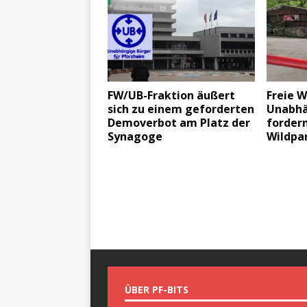
FW/UB-Fraktion äußert
Freie W
sich zu einem geforderten
Unabhä
Demoverbot am Platz der
forder
Synagoge
Wildpar
ÜBER PF-BITS