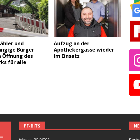
ähler und
Aufzug an der
ngige Bürger
Apothekergasse wieder
n Öffnung des
im Einsatz
ks für alle
PF-BITS
NE
Was ist PF-BITS?
Besim