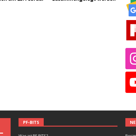
PF-BITS
NE
Was ist PF-BITS?
Besim