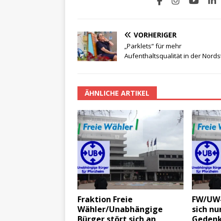
VORHERIGER
„Parklets“ für mehr
Aufenthaltsqualität in der Nords
ÄHNLICHE ARTIKEL
Fraktion Freie
FW/UW-
Wähler/Unabhängige
sich nu
Bürger stört sich an
Gedenk