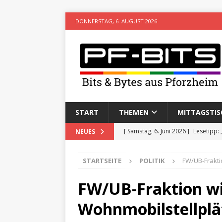
DONNERSTAG, 6. AUGUST 2026
START
THEMEN
MITTAGSTIS
[ Samstag, 6. Juni 2026 ]
Lesetipp:
NEUES
[ Freitag, 8. Mai 2026 ]
Stadtwiki P
STARTSEITE
POLITIK
FW/UB-Frakti
[ Sonntag, 15. Februar 2026 ]
Aufz
VERANSTALTUNGEN
FW/UB-Fraktion wi
[ Donnerstag, 11. Dezember 2025 
Wohnmobilstellplä
[ Mittwoch, 5. August 2026 ]
Besim 