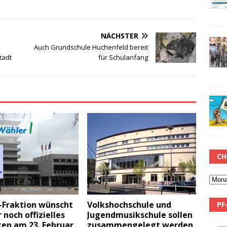
NÄCHSTER
Auch Grundschule Huchenfeld bereit
tadt
für Schulanfang
CH
Fraktion wünscht
Volkshochschule und
PF
r noch offizielles
Jugendmusikschule sollen
en am 23. Februar
zusammengelegt werden