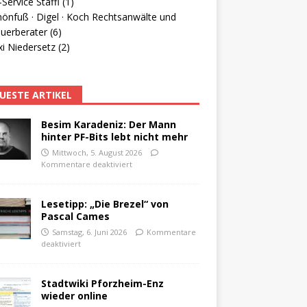
Service Staffl (1)
hönfuß · Digel · Koch Rechtsanwälte und
uerberater (6)
i Niedersetz (2)
UESTE ARTIKEL
Besim Karadeniz: Der Mann
hinter PF-Bits lebt nicht mehr
Mittwoch, 5. August 2026
Kommentare deaktiviert
Lesetipp: „Die Brezel“ von
Pascal Cames
Samstag, 6. Juni 2026
Kommentare
deaktiviert
Stadtwiki Pforzheim-Enz
wieder online