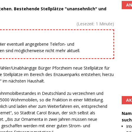
AN
tehen. Bestehende Stellplätze "unansehnlich" und
(Lesezeit:
1
Minute)
 Hier eventuell angegebene Telefon- und
 sind möglicherweise nicht mehr aktuell.
Wähler/Unabhängige Bürger Pforzheim neue Stellplätze für
ue Stellplätze im Bereich des Enzauenparks entstehen; hierzu
“ im nächsten Haushalt.
Wohnmobilbestandes in Deutschland zu verzeichnen und
5000 Wohnmobilen, so die Fraktion in einer Mitteilung.
AK
nlich und laden eher zum Weiterfahren ein, entsprechend
net“, so Stadtrat Carol Braun, der sich selbst als
Namh
t. „Bis zur Ornamenta in zwei Jahren müssen neue
such
rk geschaffen werden mit einer guten Strom- und
Int