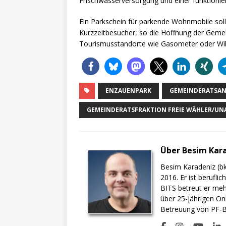
Frischwasserversorgung und einer funktionie
Ein Parkschein für parkende Wohnmobile solle
Kurzzeitbesucher, so die Hoffnung der Gemei
Tourismusstandorte wie Gasometer oder Wil
ENZAUENPARK
GEMEINDERATSA
GEMEINDERATSFRAKTION FREIE WÄHLER/UN
Über Besim Kar
Besim Karadeniz (bk
2016. Er ist berufli
BITS betreut er meh
über 25-jährigen On
Betreuung von PF-BI