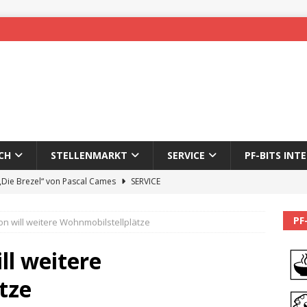
CH
STELLENMARKT
SERVICE
PF-BITS INT
 „Die Brezel“ von Pascal Cames
SERVICE
forzheim-Enz wieder online
STADTLEBEN
PF
on will weitere Wohnmobilstellplätze
eichnung des 65. Fasnetsumzugs Dillweißenstein
ll weitere
]
We’ll be back.
PF-BITS INTERN
tze
Karadeniz: Der Mann hinter PF-Bits lebt nicht mehr
ALLGEMEIN