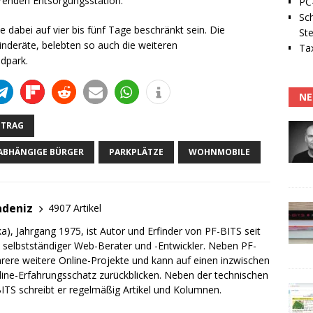
renden Entsorgungsstation.“
PC-
Sc
 dabei auf vier bis fünf Tage beschränkt sein. Die
Ste
nderäte, belebten so auch die weiteren
Tax
dpark.
NE
NTRAG
ABHÄNGIGE BÜRGER
PARKPLÄTZE
WOHNMOBILE
adeniz
4907 Artikel
a), Jahrgang 1975, ist Autor und Erfinder von PF-BITS seit
ch selbstständiger Web-Berater und -Entwickler. Neben PF-
rere weitere Online-Projekte und kann auf einen inzwischen
line-Erfahrungsschatz zurückblicken. Neben der technischen
TS schreibt er regelmäßig Artikel und Kolumnen.