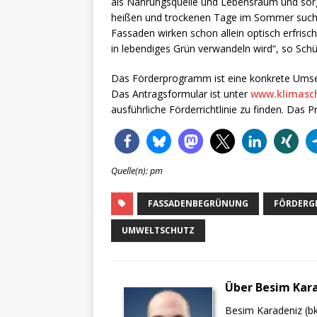
als Nahrungsquelle und Lebensraum und sorgt
heißen und trockenen Tage im Sommer suchen
Fassaden wirken schon allein optisch erfrisch
in lebendiges Grün verwandeln wird“, so Schü
Das Förderprogramm ist eine konkrete Umse
Das Antragsformular ist unter
www.klimasc
ausführliche Förderrichtlinie zu finden. Da
Quelle(n): pm
FASSADENBEGRÜNUNG
FÖRDERG
UMWELTSCHUTZ
Über Besim Kar
Besim Karadeniz (bk