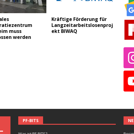
ales
Kräftige Förderung für
atiezentrum
Langzeitarbeitslosenproj
eim muss
ekt BIWAQ
ossen werden
PF-BITS
NE
Was ist PF-BITS?
Besim