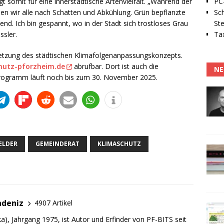
PC-
 somit für eine innerstädtische Artenvielfalt. „Während der
Sc
 wir alle nach Schatten und Abkühlung. Grün bepflanzte
Ste
end. Ich bin gespannt, wo in der Stadt sich trostloses Grau
Tax
ssler.
tzung des städtischen Klimafolgenanpassungskonzepts.
hutz-pforzheim.de
abrufbar. Dort ist auch die
NE
s Programm läuft noch bis zum 30. November 2025.
ELDER
GEMEINDERAT
KLIMASCHUTZ
adeniz
4907 Artikel
a), Jahrgang 1975, ist Autor und Erfinder von PF-BITS seit