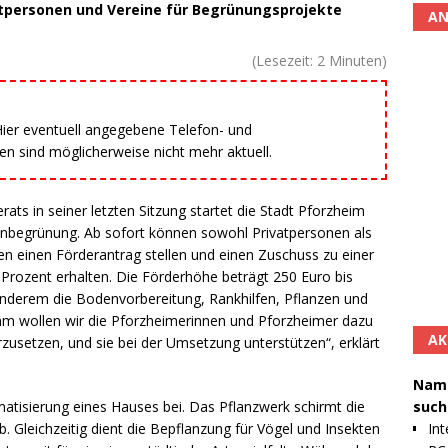
atpersonen und Vereine für Begrünungsprojekte
AN
(Lesezeit:
2
Minuten)
 Hier eventuell angegebene Telefon- und
 sind möglicherweise nicht mehr aktuell.
ts in seiner letzten Sitzung startet die Stadt Pforzheim
begrünung. Ab sofort können sowohl Privatpersonen als
en einen Förderantrag stellen und einen Zuschuss zu einer
Prozent erhalten. Die Förderhöhe beträgt 250 Euro bis
anderem die Bodenvorbereitung, Rankhilfen, Pflanzen und
 wollen wir die Pforzheimerinnen und Pforzheimer dazu
AK
usetzen, und sie bei der Umsetzung unterstützen“, erklärt
Namh
such
matisierung eines Hauses bei. Das Pflanzwerk schirmt die
Int
 Gleichzeitig dient die Bepflanzung für Vögel und Insekten