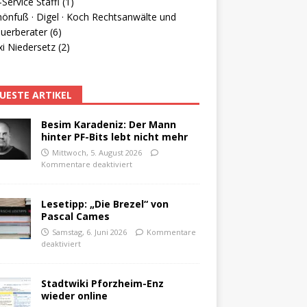
Service Staffl (1)
hönfuß · Digel · Koch Rechtsanwälte und
uerberater (6)
i Niedersetz (2)
UESTE ARTIKEL
Besim Karadeniz: Der Mann
hinter PF-Bits lebt nicht mehr
Mittwoch, 5. August 2026
Kommentare deaktiviert
Lesetipp: „Die Brezel“ von
Pascal Cames
Samstag, 6. Juni 2026
Kommentare
deaktiviert
Stadtwiki Pforzheim-Enz
wieder online