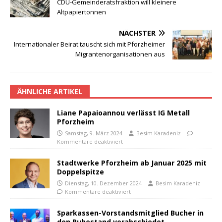
CDU-Gemeinderatsfraktion will kleinere
Altpapiertonnen
NÄCHSTER
Internationaler Beirat tauscht sich mit Pforzheimer
Migrantenorganisationen aus
ÄHNLICHE ARTIKEL
Liane Papaioannou verlässt IG Metall
Pforzheim
Samstag, 9. März 2024
Besim Karadeniz
Kommentare deaktiviert
Stadtwerke Pforzheim ab Januar 2025 mit
Doppelspitze
Dienstag, 10. Dezember 2024
Besim Karadeniz
Kommentare deaktiviert
Sparkassen-Vorstandsmitglied Bucher in
den Ruhestand verabschiedet