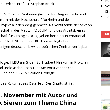
PC-
, erklärt Prof. Dr. Stephan Kruck.
Sc
Ste
 Dr. Sascha Kaufmann (Institut für Diagnostische und
Tax
einsam mit der Hochschule Pforzheim und der
rojekt auf den Weg gebracht. Als Vorsitzende der Sektion
aschall in der Medizin (DEGUM) und des Arbeitskreises
NE
aft für Urologie (DGU) gelten beide als international
am Siloah St. Trudpert Klinikum verfügt über
wenigen deutschen bzw. europäischen Zentren verfügbar
ologie, FEBU am Siloah St. Trudpert Klinikum in Pforzheim
nd urologische Robotik sowie Vorsitzender des
U und der DEGUM Sektion Urologie.
 Kulturhauses Osterfeld. Der Eintritt ist frei.
. November mit Autor und
k Sieren zum Thema China