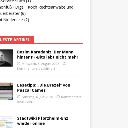
Service Staffl (1)
hönfuß · Digel · Koch Rechtsanwälte und
uerberater (6)
i Niedersetz (2)
UESTE ARTIKEL
Besim Karadeniz: Der Mann
hinter PF-Bits lebt nicht mehr
Mittwoch, 5. August 2026
Kommentare deaktiviert
Lesetipp: „Die Brezel“ von
Pascal Cames
Samstag, 6. Juni 2026
Kommentare
deaktiviert
Stadtwiki Pforzheim-Enz
wieder online