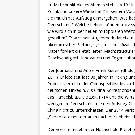
Im Mittelpunkt dieses Abends steht ab 19 Uh
Politik und unsere Wirtschaft? In seinem Vor
die mit Chinas Aufstieg einhergehen: Was be
Deutschland? Welche Lehren können trotz s
wie wird sich in der neuen multipolaren Weltor
gestalten? Er wird sein Augenmerk dabei auf 
ökonomischer Partner, systemischer Rivale, 
Mitte“ fordert die etablierten Machtstrukture
Geschwindigkeit, Innovation und Organisatio
Der Journalist und Autor Frank Sieren gilt al
ZEIT). Er lebt seit fast 30 Jahren in Peking u
Podcasts erreicht der Chinaspezialist bis zu
deutschen LinkedIn. Als China-Korrespondent
das Handelsblatt, die Zeit, n-TV und die Wirt
wenigen in Deutschland, die den Aufstieg Chi
China nicht zu unterschätzen. Der 2014 versto
„Sieren ist einer, der auch nach mir unbeirrt di
Der Vortrag findet in der Hochschule Pforzhe