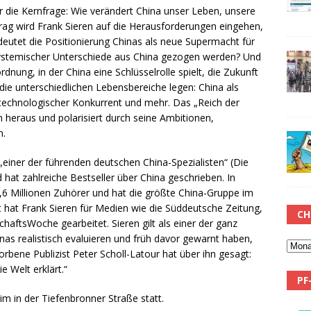
r die Kernfrage: Wie verändert China unser Leben, unsere
trag wird Frank Sieren auf die Herausforderungen eingehen,
deutet die Positionierung Chinas als neue Supermacht für
ystemischer Unterschiede aus China gezogen werden? Und
dnung, in der China eine Schlüsselrolle spielt, die Zukunft
die unterschiedlichen Lebensbereiche legen: China als
technologischer Konkurrent und mehr. Das „Reich der
n heraus und polarisiert durch seine Ambitionen,
n.
s „einer der führenden deutschen China-Spezialisten“ (Die
nd hat zahlreiche Bestseller über China geschrieben. In
 1,6 Millionen Zuhörer und hat die größte China-Gruppe im
 hat Frank Sieren für Medien wie die Süddeutsche Zeitung,
CH
schaftsWoche gearbeitet. Sieren gilt als einer der ganz
nas realistisch evaluieren und früh davor gewarnt haben,
rbene Publizist Peter Scholl-Latour hat über ihn gesagt:
e Welt erklärt.“
PF
im in der Tiefenbronner Straße statt.