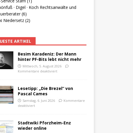
Service Staffl (1)
hönfuß · Digel · Koch Rechtsanwälte und
uerberater (6)
i Niedersetz (2)
UESTE ARTIKEL
Besim Karadeniz: Der Mann
hinter PF-Bits lebt nicht mehr
Mittwoch, 5. August 2026
Kommentare deaktiviert
Lesetipp: „Die Brezel“ von
Pascal Cames
Samstag, 6. Juni 2026
Kommentare
deaktiviert
Stadtwiki Pforzheim-Enz
wieder online