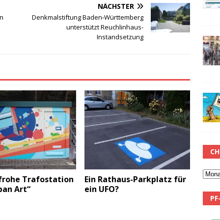
NÄCHSTER
in
Denkmalstiftung Baden‐Württemberg
unterstützt Reuchlinhaus-
Instandsetzung
CH
frohe Trafostation
Ein Rathaus-Parkplatz für
ban Art“
ein UFO?
PF