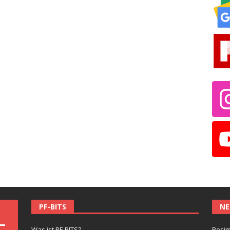
PF-BITS
NE
Was ist PF-BITS?
Besim