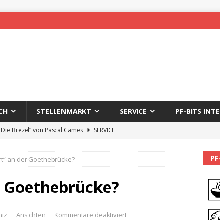
CH
STELLENMARKT
SERVICE
PF-BITS INT
 „Die Brezel“ von Pascal Cames
SERVICE
forzheim-Enz wieder online
STADTLEBEN
PF
rt“ an der Goethebrücke?
eichnung des 65. Fasnetsumzugs Dillweißenstein
r Goethebrücke?
]
We’ll be back.
PF-BITS INTERN
Karadeniz: Der Mann hinter PF-Bits lebt nicht mehr
ALLGEMEIN
niz
Ansichten
Kommentare deaktiviert