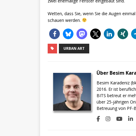
zwei ehemalige Fenster eingebaut sind.
Wetten, dass Sie, wenn Sie die Augen einmal
schauen werden.
URBAN ART
Über Besim Kar
Besim Karadeniz (bk
2016. Er ist berufli
BITS betreut er meh
über 25-jährigen On
Betreuung von PF-BI