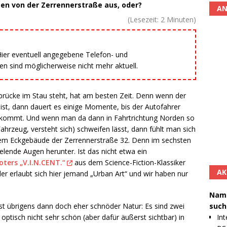
n von der Zerrennerstraße aus, oder?
AN
(Lesezeit:
2
Minuten)
 Hier eventuell angegebene Telefon- und
 sind möglicherweise nicht mehr aktuell.
rücke im Stau steht, hat am besten Zeit. Denn wenn der
ist, dann dauert es einige Momente, bis der Autofahrer
 kommt. Und wenn man da dann in Fahrtrichtung Norden so
ahrzeug, versteht sich) schweifen lässt, dann fühlt man sich
em Eckgebäude der Zerrennerstraße 32. Denn im sechsten
lende Augen herunter. Ist das nicht etwa ein
ters „V.I.N.CENT.“
aus dem Science-Fiction-Klassiker
AK
 erlaubt sich hier jemand „Urban Art“ und wir haben nur
Namh
such
ist übrigens dann doch eher schnöder Natur: Es sind zwei
Int
 optisch nicht sehr schön (aber dafür äußerst sichtbar) in