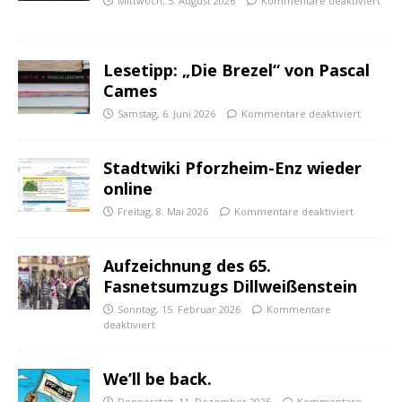
Mittwoch, 5. August 2026
Kommentare deaktiviert
Lesetipp: „Die Brezel“ von Pascal
Cames
Samstag, 6. Juni 2026
Kommentare deaktiviert
Stadtwiki Pforzheim-Enz wieder
online
Freitag, 8. Mai 2026
Kommentare deaktiviert
Aufzeichnung des 65.
Fasnetsumzugs Dillweißenstein
Sonntag, 15. Februar 2026
Kommentare
deaktiviert
We’ll be back.
Donnerstag, 11. Dezember 2025
Kommentare