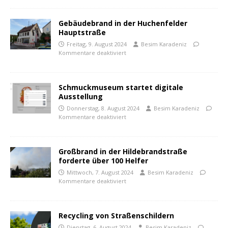
Gebäudebrand in der Huchenfelder
Hauptstraße
Freitag, 9. August 2024
Besim Karadeniz
Kommentare deaktiviert
Schmuckmuseum startet digitale
Ausstellung
Donnerstag, 8. August 2024
Besim Karadeniz
Kommentare deaktiviert
Großbrand in der Hildebrandstraße
forderte über 100 Helfer
Mittwoch, 7. August 2024
Besim Karadeniz
Kommentare deaktiviert
Recycling von Straßenschildern
Dienstag, 6. August 2024
Besim Karadeniz