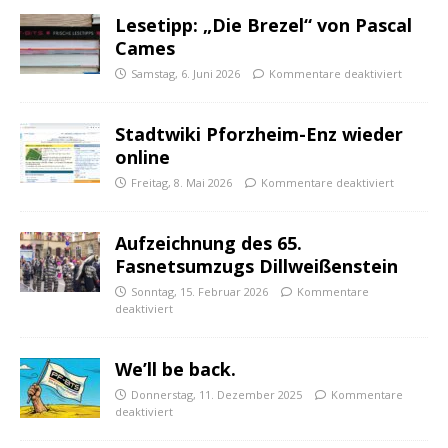
Lesetipp: „Die Brezel“ von Pascal
Cames
Samstag, 6. Juni 2026
Kommentare deaktiviert
Stadtwiki Pforzheim-Enz wieder
online
Freitag, 8. Mai 2026
Kommentare deaktiviert
Aufzeichnung des 65.
Fasnetsumzugs Dillweißenstein
Sonntag, 15. Februar 2026
Kommentare
deaktiviert
We’ll be back.
Donnerstag, 11. Dezember 2025
Kommentare
deaktiviert