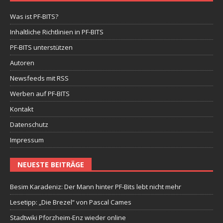
Was ist PF-BITS?
Inhaltliche Richtlinien in PF-BITS
PF-BITS unterstützen
Autoren
Newsfeeds mit RSS
Werben auf PF-BITS
Kontakt
Datenschutz
Impressum
NEUESTE BEITRÄGE
Besim Karadeniz: Der Mann hinter PF-Bits lebt nicht mehr
Lesetipp: „Die Brezel“ von Pascal Cames
Stadtwiki Pforzheim-Enz wieder online