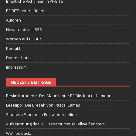
Inhaltliche Richtlinien in PF-BITS
PF-BITS unterstützen
Autoren
Newsfeeds mit RSS
Werben auf PF-BITS
Kontakt
Datenschutz
Impressum
NEUESTE BEITRÄGE
Besim Karadeniz: Der Mann hinter PF-Bits lebt nicht mehr
Lesetipp: „Die Brezel“ von Pascal Cames
Stadtwiki Pforzheim-Enz wieder online
Aufzeichnung des 65. Fasnetsumzugs Dillweißenstein
We’ll be back.