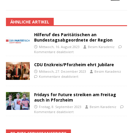
ÄHNLICHE ARTIKEL
Hilferuf des Paritätischen an
Bundestagsabgeordnete der Region
Mittwoch, 16. August 2023
Besim Karadeniz
Kommentare deaktiviert
CDU Enzkreis/Pforzheim ehrt Jubilare
Mittwoch, 27. Dezember 2023
Besim Karadeniz
Kommentare deaktiviert
Fridays for Future streiken am Freitag
auch in Pforzheim
Freitag, 8. September 2023
Besim Karadeniz
Kommentare deaktiviert