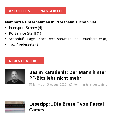
AKTUELLE STELLENANGEBOTE
Namhafte Unternehmen in Pforzheim suchen Sie!
Intersport Schrey (4)
PC-Service Staffl (1)
Schönfuß · Digel · Koch Rechtsanwälte und Steuerberater (6)
Taxi Niedersetz (2)
NEUESTE ARTIKEL
Besim Karadeniz: Der Mann hinter
PF-Bits lebt nicht mehr
Mittwoch, 5. August 2026
Kommentare deaktiviert
Lesetipp: „Die Brezel“ von Pascal
Cames