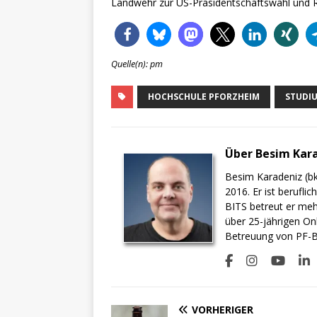
Landwehr zur US-Präsidentschaftswahl und Ri
Quelle(n): pm
HOCHSCHULE PFORZHEIM
STUDI
Über Besim Kar
Besim Karadeniz (bk
2016. Er ist berufli
BITS betreut er meh
über 25-jährigen On
Betreuung von PF-BI
VORHERIGER