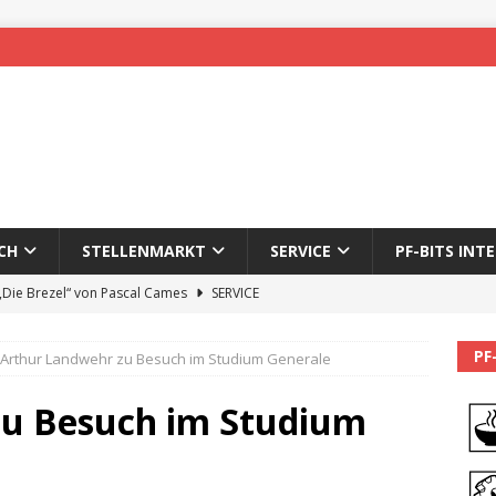
CH
STELLENMARKT
SERVICE
PF-BITS INT
 „Die Brezel“ von Pascal Cames
SERVICE
forzheim-Enz wieder online
STADTLEBEN
PF
Arthur Landwehr zu Besuch im Studium Generale
eichnung des 65. Fasnetsumzugs Dillweißenstein
zu Besuch im Studium
]
We’ll be back.
PF-BITS INTERN
Karadeniz: Der Mann hinter PF-Bits lebt nicht mehr
ALLGEMEIN