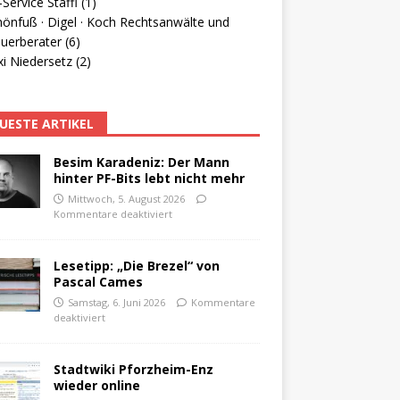
Service Staffl (1)
hönfuß · Digel · Koch Rechtsanwälte und
uerberater (6)
i Niedersetz (2)
UESTE ARTIKEL
Besim Karadeniz: Der Mann
hinter PF-Bits lebt nicht mehr
Mittwoch, 5. August 2026
Kommentare deaktiviert
Lesetipp: „Die Brezel“ von
Pascal Cames
Samstag, 6. Juni 2026
Kommentare
deaktiviert
Stadtwiki Pforzheim-Enz
wieder online