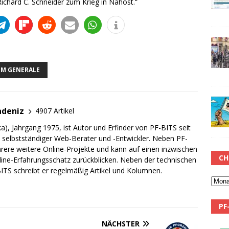
chard C. Schneider zum Krieg in Nahost.“
UM GENERALE
adeniz
4907 Artikel
a), Jahrgang 1975, ist Autor und Erfinder von PF-BITS seit
ch selbstständiger Web-Berater und -Entwickler. Neben PF-
rere weitere Online-Projekte und kann auf einen inzwischen
CH
line-Erfahrungsschatz zurückblicken. Neben der technischen
TS schreibt er regelmäßig Artikel und Kolumnen.
PF
NÄCHSTER