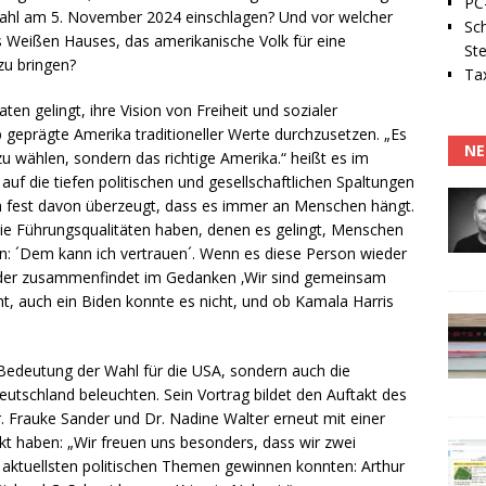
PC-
ahl am 5. November 2024 einschlagen? Und vor welcher
Sc
 Weißen Hauses, das amerikanische Volk für eine
Ste
u bringen?
Tax
en gelingt, ihre Vision von Freiheit und sozialer
eprägte Amerika traditioneller Werte durchzusetzen. „Es
NE
zu wählen, sondern das richtige Amerika.“ heißt es im
f die tiefen politischen und gesellschaftlichen Spaltungen
in fest davon überzeugt, dass es immer an Menschen hängt.
ie Führungsqualitäten haben, denen es gelingt, Menschen
n: ´Dem kann ich vertrauen´. Wenn es diese Person wieder
ieder zusammenfindet im Gedanken ‚Wir sind gemeinsam
t, auch ein Biden konnte es nicht, und ob Kamala Harris
 Bedeutung der Wahl für die USA, sondern auch die
utschland beleuchten. Sein Vortrag bildet den Auftakt des
. Frauke Sander und Dr. Nadine Walter erneut mit einer
t haben: „Wir freuen uns besonders, dass wir zwei
t aktuellsten politischen Themen gewinnen konnten: Arthur