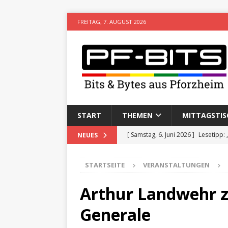
FREITAG, 7. AUGUST 2026
START
THEMEN
MITTAGSTIS
[ Samstag, 6. Juni 2026 ]
Lesetipp:
NEUES
[ Freitag, 8. Mai 2026 ]
Stadtwiki P
STARTSEITE
VERANSTALTUNGEN
[ Sonntag, 15. Februar 2026 ]
Aufz
VERANSTALTUNGEN
Arthur Landwehr 
[ Donnerstag, 11. Dezember 2025 
Generale
[ Mittwoch, 5. August 2026 ]
Besim 