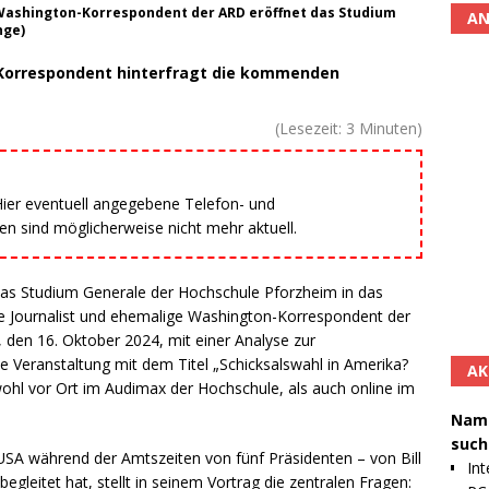
 Washington-Korrespondent der ARD eröffnet das Studium
AN
nge)
-Korrespondent hinterfragt die kommenden
(Lesezeit:
3
Minuten)
 Hier eventuell angegebene Telefon- und
 sind möglicherweise nicht mehr aktuell.
das Studium Generale der Hochschule Pforzheim in das
 Journalist und ehemalige Washington-Korrespondent der
 den 16. Oktober 2024, mit einer Analyse zur
 Veranstaltung mit dem Titel „Schicksalswahl in Amerika?
AK
wohl vor Ort im Audimax der Hochschule, als auch online im
Namh
such
 USA während der Amtszeiten von fünf Präsidenten – von Bill
Int
 begleitet hat, stellt in seinem Vortrag die zentralen Fragen: