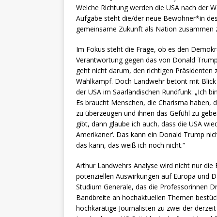
Welche Richtung werden die USA nach der W
Aufgabe steht die/der neue Bewohner*in des
gemeinsame Zukunft als Nation zusammen z
Im Fokus steht die Frage, ob es den Demokrat
Verantwortung gegen das von Donald Trump g
geht nicht darum, den richtigen Präsidenten 
Wahlkampf. Doch Landwehr betont mit Blick au
der USA im Saarländischen Rundfunk: „Ich b
Es braucht Menschen, die Charisma haben, d
zu überzeugen und ihnen das Gefühl zu gebe
gibt, dann glaube ich auch, dass die USA w
Amerikaner‘. Das kann ein Donald Trump nich
das kann, das weiß ich noch nicht.“
Arthur Landwehrs Analyse wird nicht nur die
potenziellen Auswirkungen auf Europa und De
Studium Generale, das die Professorinnen Dr
Bandbreite an hochaktuellen Themen bestück
hochkarätige Journalisten zu zwei der derzei