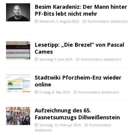
Besim Karadeniz: Der Mann hinter
PF-Bits lebt nicht mehr
Mittwoch, 5. August 2026
Kommentare deaktiviert
Lesetipp: „Die Brezel“ von Pascal
Cames
Samstag, 6. Juni 2026
Kommentare deaktiviert
Stadtwiki Pforzheim-Enz wieder
online
Freitag, 8. Mai 2026
Kommentare deaktiviert
Aufzeichnung des 65.
Fasnetsumzugs Dillweißenstein
Sonntag, 15. Februar 2026
Kommentare
deaktiviert