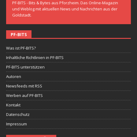
PF-BITS - Bits & Bytes aus Pforzheim. Das Online-Magazin
und Weblog mit aktuellen News und Nachrichten aus der
Goldstadt.
PF-BITS
Was ist PF-BITS?
Inhaltliche Richtlinien in PF-BITS
PF-BITS unterstützen
Autoren
Newsfeeds mit RSS
Werben auf PF-BITS
Kontakt
Datenschutz
Impressum