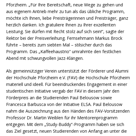
Pforzheim. „Für Ihre Bereitschaft, neue Wege zu gehen und
aus eigenem Antrieb mehr zu tun als das übliche Programm,
möchte ich Ihnen, liebe Preisträgerinnen und Preisträger, ganz
herzlich danken. Ich gratuliere Ihnen zu Ihrer exzellenten
Leistung. Sie dürfen mit Recht stolz auf sich sein!“, sagte der
Rektor bei der Preisverleihung. Fernsehmann Markus Brock
führte – bereits zum siebten Mal – stilsicher durch das
Programm. Das „Kaffeehaustrio“ umrahmte den festlichen
Abend mit schwungvollen Jazz-Klängen.
Als gemeinnütziger Verein unterstützt der Förderer und Alumni
der Hochschule Pforzheim e.V. (FAV) die Hochschule Pforzheim
materiell und ideell. Für beeindruckendes Engagement in einer
studentischen Initiative vergab der FAV in diesem Jahr den
Förderpreis an die Studierenden Paul Belousow sowie
Francesca Barbusca von der Initiative ELSA. Paul Belousow
nahm die Auszeichnung aus den Händen des FAV-Vorsitzenden
Professor Dr. Martin Weiblen für ihr Mentorenprogramm
entgegen. Mit dem „Study-Buddy“-Programm haben sie sich
das Ziel gesetzt, neuen Studierenden von Anfang an unter die