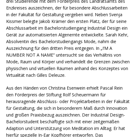
drei Studierende mit dem Förderpreis des Landratsamts des
Enzkreises auszeichnen, der für besondere Abschlussarbeiten
in der Fakultät für Gestaltung vergeben wird. Neben Svenja
Kissmer belegte Jakob Krämer den ersten Platz, der für seine
Abschlussarbeit im Bachelorstudiengang Industrial Design ein
Gerät zur automatisierten Algenernte entwickelte. Sarah Kehr,
Absolventin des Bachelorstudiengangs Mode, nahm die
Auszeichnung für den dritten Preis entgegen. In „I’M A
NUMBER NOT A NAME“ untersucht sie das Verhältnis von
Mode, Raum und Körper und verhandelt die Grenzen zwischen
physischen und virtuellen Räumen anhand des Konzeptes von
Virtualität nach Gilles Deleuze.
Aus den Händen von Christina Esenwein erhielt Pascal Rein
den Förderpreis der Stiftung Rolf Scheuermann für
herausragende Abschluss- oder Projektarbeiten in der Fakultät
für Gestaltung, die sich in besonderem Maß durch Innovation
und großen Praxisbezug auszeichnen. Der Industrial Design-
Bachelorstudent beschäftigte sich mit einer zeitgemäßen
Adaption und Unterstützung von Meditation im Alltag. Er hat
hierfür spezielle In-Ear Kopfhörer entworfen. Das