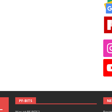
PF-BITS
NE
Was ist PF-BITS?
Besim