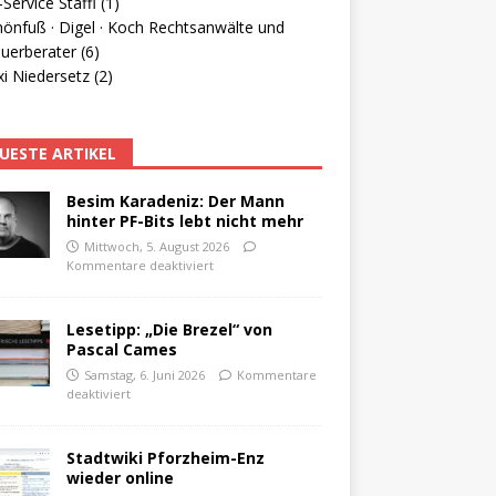
Service Staffl (1)
hönfuß · Digel · Koch Rechtsanwälte und
uerberater (6)
i Niedersetz (2)
UESTE ARTIKEL
Besim Karadeniz: Der Mann
hinter PF-Bits lebt nicht mehr
Mittwoch, 5. August 2026
Kommentare deaktiviert
Lesetipp: „Die Brezel“ von
Pascal Cames
Samstag, 6. Juni 2026
Kommentare
deaktiviert
Stadtwiki Pforzheim-Enz
wieder online