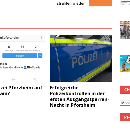
strahlen wieder
izei Pforzheim auf
Erfolgreiche
CH
ram?
Polizeikontrollen in der
ersten Ausgangssperren-
Nacht in Pforzheim
PF