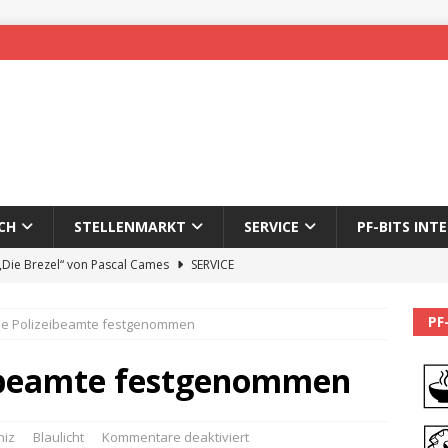
CH
STELLENMARKT
SERVICE
PF-BITS INT
 „Die Brezel“ von Pascal Cames
SERVICE
forzheim-Enz wieder online
STADTLEBEN
PF
he Polizeibeamte festgenommen
eichnung des 65. Fasnetsumzugs Dillweißenstein
eibeamte festgenommen
]
We’ll be back.
PF-BITS INTERN
Karadeniz: Der Mann hinter PF-Bits lebt nicht mehr
ALLGEMEIN
niz
Blaulicht
Kommentare deaktiviert