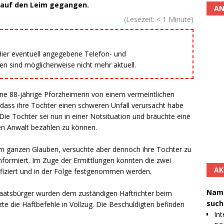
t auf den Leim gegangen.
AN
(Lesezeit:
< 1
Minute)
 Hier eventuell angegebene Telefon- und
 sind möglicherweise nicht mehr aktuell.
 88-jährige Pforzheimerin von einem vermeintlichen
 dass ihre Tochter einen schweren Unfall verursacht habe
Die Tochter sei nun in einer Notsituation und bräuchte eine
 Anwalt bezahlen zu können.
 ganzen Glauben, versuchte aber dennoch ihre Tochter zu
 informiert. Im Zuge der Ermittlungen konnten die zwei
AK
fiziert und in der Folge festgenommen werden.
Namh
taatsbürger wurden dem zuständigen Haftrichter beim
such
zte die Haftbefehle in Vollzug. Die Beschuldigten befinden
Int