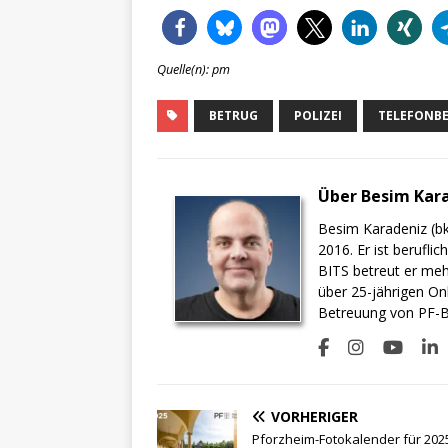
Quelle(n): pm
BETRUG
POLIZEI
TELEFONB
Über Besim Kar
Besim Karadeniz (bk
2016. Er ist berufli
BITS betreut er meh
über 25-jährigen On
Betreuung von PF-BI
VORHERIGER
Pforzheim-Fotokalender für 202