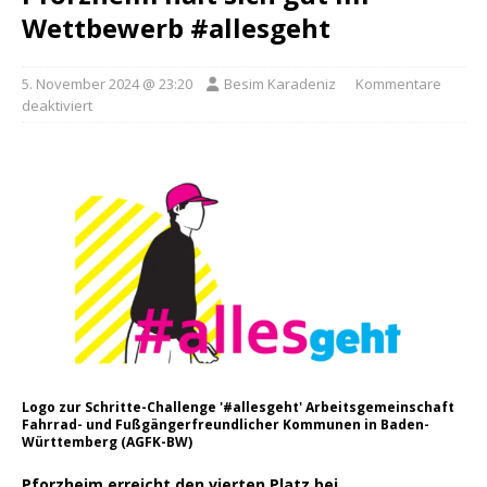
Wettbewerb #allesgeht
5. November 2024 @ 23:20
Besim Karadeniz
Kommentare
deaktiviert
Logo zur Schritte-Challenge '#allesgeht' Arbeitsgemeinschaft
Fahrrad- und Fußgängerfreundlicher Kommunen in Baden-
Württemberg (AGFK-BW)
Pforzheim erreicht den vierten Platz bei