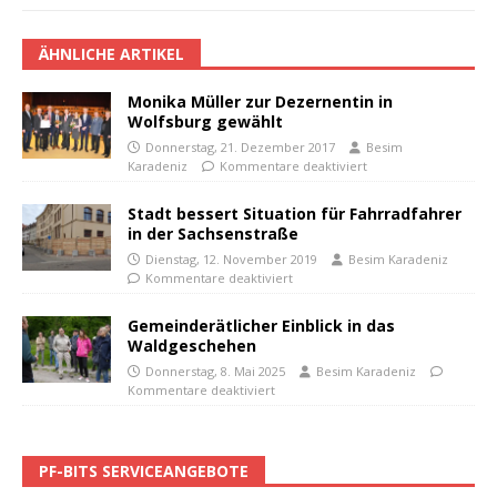
ÄHNLICHE ARTIKEL
Monika Müller zur Dezernentin in
Wolfsburg gewählt
Donnerstag, 21. Dezember 2017
Besim
Karadeniz
Kommentare deaktiviert
Stadt bessert Situation für Fahrradfahrer
in der Sachsenstraße
Dienstag, 12. November 2019
Besim Karadeniz
Kommentare deaktiviert
Gemeinderätlicher Einblick in das
Waldgeschehen
Donnerstag, 8. Mai 2025
Besim Karadeniz
Kommentare deaktiviert
PF-BITS SERVICEANGEBOTE