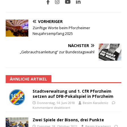
VORHERIGER
Zünftige Worte beim Pforzheimer
Neujahrsempfang 2025
NÄCHSTER
„Gebrauchsanleitung“ zur Bundestagswahl
ÄHNLICHE ARTIKEL
Stadtverwaltung und 1. CfR Pforzheim
setzen auf DFB-Pokalspiel in Pforzheim
Donnerstag, 14. Juni 2018
Besim Karadeniz
Kommentare deaktiviert
Zwei Spiele der Bisons, drei Punkte
Dienstag, 18. Oktober 2022
Besim Karadeniz