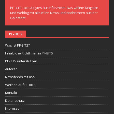
PF-BITS - Bits & Bytes aus Pforzheim. Das Online-Magazin
und Weblog mit aktuellen News und Nachrichten aus der
Goldstadt.
PF-BITS
Was ist PF-BITS?
Inhaltliche Richtlinien in PF-BITS
PF-BITS unterstützen
Autoren
Newsfeeds mit RSS
Werben auf PF-BITS
Kontakt
Datenschutz
Impressum