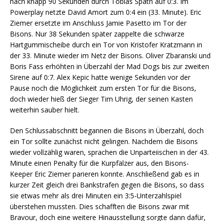
nach knapp 90 Sekunden durch Tobias Späth auf 0:3. Im
Powerplay netzte David Amort zum 0:4 ein (33. Minute). Eric
Ziemer ersetzte im Anschluss Jamie Pasetto im Tor der
Bisons. Nur 38 Sekunden später zappelte die schwarze
Hartgummischeibe durch ein Tor von Kristofer Kratzmann in
der 33. Minute wieder im Netz der Bisons. Oliver Zbaranski und
Boris Fass erhöhten in Überzahl der Mad Dogs bis zur zweiten
Sirene auf 0:7. Alex Kepic hatte wenige Sekunden vor der
Pause noch die Möglichkeit zum ersten Tor für die Bisons,
doch wieder hieß der Sieger Tim Uhrig, der seinen Kasten
weiterhin sauber hielt.
Den Schlussabschnitt begannen die Bisons in Überzahl, doch
ein Tor sollte zunächst nicht gelingen. Nachdem die Bisons
wieder vollzählig waren, sprachen die Unparteiischen in der 43.
Minute einen Penalty für die Kurpfälzer aus, den Bisons-
Keeper Eric Ziemer parieren konnte. Anschließend gab es in
kurzer Zeit gleich drei Bankstrafen gegen die Bisons, so dass
sie etwas mehr als drei Minuten ein 3:5-Unterzahlspiel
überstehen mussten. Dies schafften die Bisons zwar mit
Bravour, doch eine weitere Hinausstellung sorgte dann dafür,