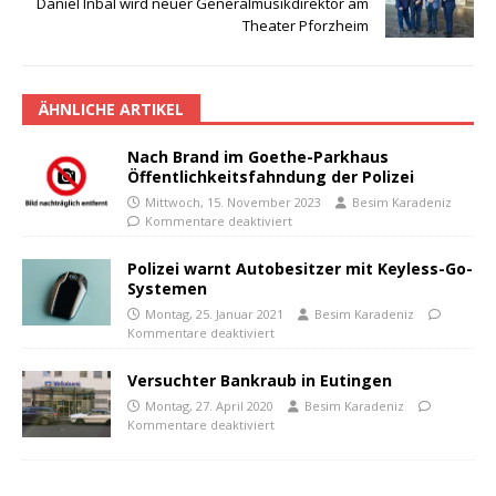
Daniel Inbal wird neuer Generalmusikdirektor am
Theater Pforzheim
ÄHNLICHE ARTIKEL
Nach Brand im Goethe-Parkhaus
Öffentlichkeitsfahndung der Polizei
Mittwoch, 15. November 2023
Besim Karadeniz
Kommentare deaktiviert
Polizei warnt Autobesitzer mit Keyless-Go-
Systemen
Montag, 25. Januar 2021
Besim Karadeniz
Kommentare deaktiviert
Versuchter Bankraub in Eutingen
Montag, 27. April 2020
Besim Karadeniz
Kommentare deaktiviert