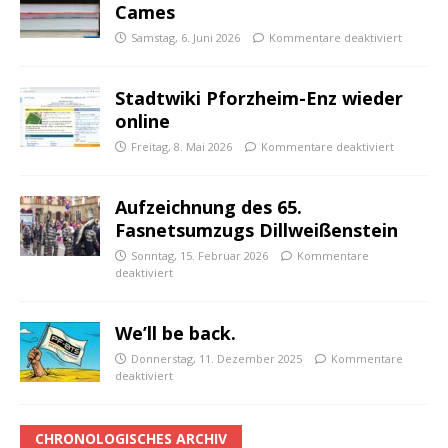
Cames
Samstag, 6. Juni 2026
Kommentare deaktiviert
Stadtwiki Pforzheim-Enz wieder
online
Freitag, 8. Mai 2026
Kommentare deaktiviert
Aufzeichnung des 65.
Fasnetsumzugs Dillweißenstein
Sonntag, 15. Februar 2026
Kommentare
deaktiviert
We’ll be back.
Donnerstag, 11. Dezember 2025
Kommentare
deaktiviert
CHRONOLOGISCHES ARCHIV