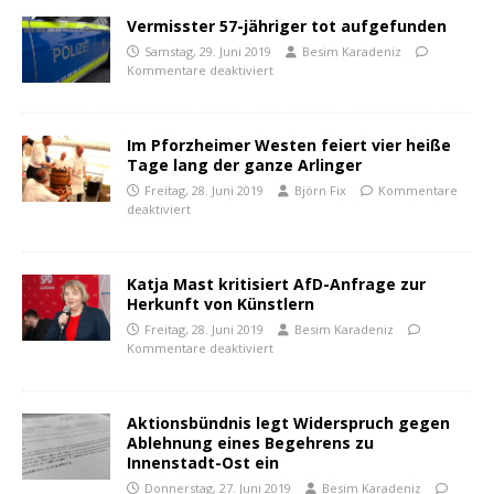
Vermisster 57-jähriger tot aufgefunden
Samstag, 29. Juni 2019
Besim Karadeniz
Kommentare deaktiviert
Im Pforzheimer Westen feiert vier heiße
Tage lang der ganze Arlinger
Freitag, 28. Juni 2019
Björn Fix
Kommentare
deaktiviert
Katja Mast kritisiert AfD-Anfrage zur
Herkunft von Künstlern
Freitag, 28. Juni 2019
Besim Karadeniz
Kommentare deaktiviert
Aktionsbündnis legt Widerspruch gegen
Ablehnung eines Begehrens zu
Innenstadt-Ost ein
Donnerstag, 27. Juni 2019
Besim Karadeniz