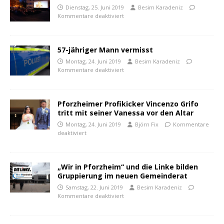
Dienstag, 25. Juni 2019
Besim Karadeniz
Kommentare deaktiviert
57-jähriger Mann vermisst
Montag, 24. Juni 2019
Besim Karadeniz
Kommentare deaktiviert
Pforzheimer Profikicker Vincenzo Grifo
tritt mit seiner Vanessa vor den Altar
Montag, 24. Juni 2019
Björn Fix
Kommentare
deaktiviert
„Wir in Pforzheim“ und die Linke bilden
Gruppierung im neuen Gemeinderat
Samstag, 22. Juni 2019
Besim Karadeniz
Kommentare deaktiviert