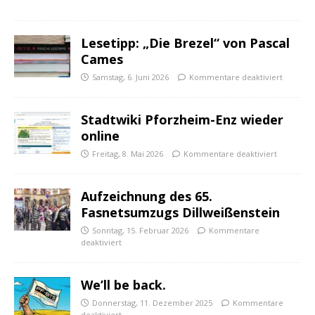
Lesetipp: „Die Brezel“ von Pascal
Cames
Samstag, 6. Juni 2026
Kommentare deaktiviert
Stadtwiki Pforzheim-Enz wieder
online
Freitag, 8. Mai 2026
Kommentare deaktiviert
Aufzeichnung des 65.
Fasnetsumzugs Dillweißenstein
Sonntag, 15. Februar 2026
Kommentare
deaktiviert
We’ll be back.
Donnerstag, 11. Dezember 2025
Kommentare
deaktiviert