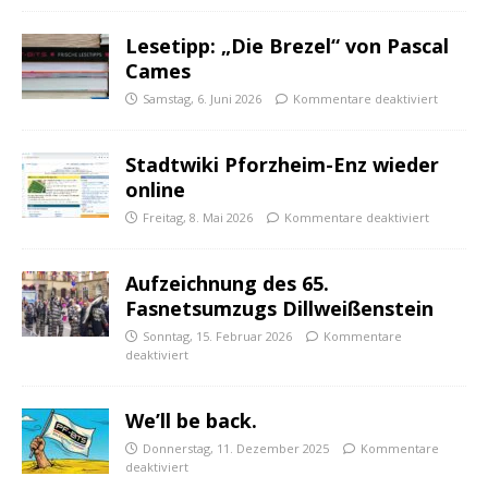
Lesetipp: „Die Brezel“ von Pascal
Cames
Samstag, 6. Juni 2026
Kommentare deaktiviert
Stadtwiki Pforzheim-Enz wieder
online
Freitag, 8. Mai 2026
Kommentare deaktiviert
Aufzeichnung des 65.
Fasnetsumzugs Dillweißenstein
Sonntag, 15. Februar 2026
Kommentare
deaktiviert
We’ll be back.
Donnerstag, 11. Dezember 2025
Kommentare
deaktiviert