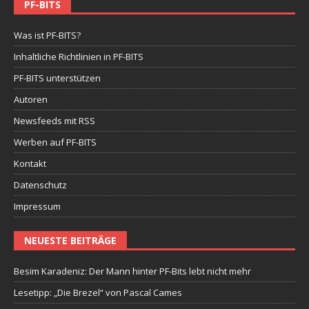
PF-BITS
Was ist PF-BITS?
Inhaltliche Richtlinien in PF-BITS
PF-BITS unterstützen
Autoren
Newsfeeds mit RSS
Werben auf PF-BITS
Kontakt
Datenschutz
Impressum
NEUESTE BEITRÄGE
Besim Karadeniz: Der Mann hinter PF-Bits lebt nicht mehr
Lesetipp: „Die Brezel“ von Pascal Cames