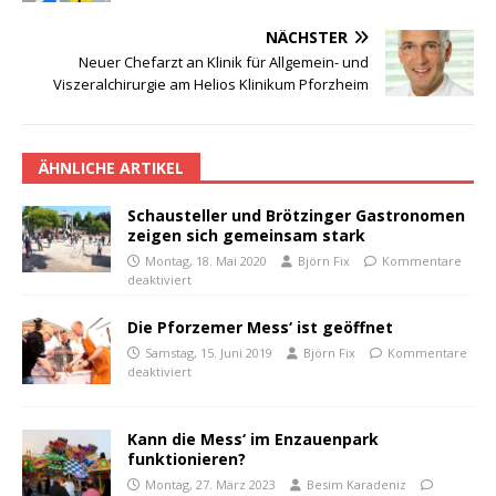
NÄCHSTER
Neuer Chefarzt an Klinik für Allgemein- und
Viszeralchirurgie am Helios Klinikum Pforzheim
ÄHNLICHE ARTIKEL
Schausteller und Brötzinger Gastronomen
zeigen sich gemeinsam stark
Montag, 18. Mai 2020
Björn Fix
Kommentare
deaktiviert
Die Pforzemer Mess‘ ist geöffnet
Samstag, 15. Juni 2019
Björn Fix
Kommentare
deaktiviert
Kann die Mess‘ im Enzauenpark
funktionieren?
Montag, 27. März 2023
Besim Karadeniz