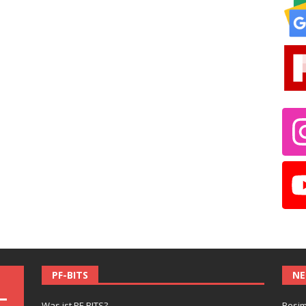
PF-BITS
NE
Was ist PF-BITS?
Besim