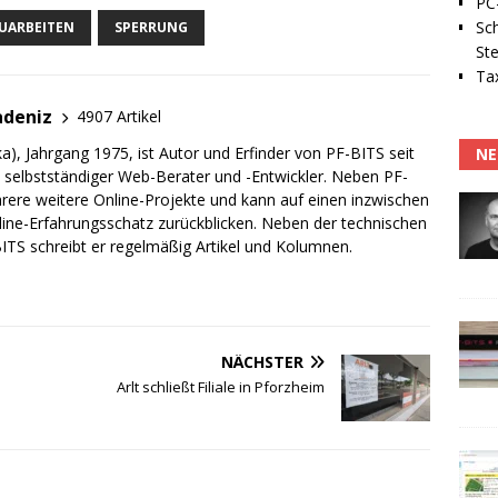
PC-
Sc
UARBEITEN
SPERRUNG
Ste
Tax
adeniz
4907 Artikel
a), Jahrgang 1975, ist Autor und Erfinder von PF-BITS seit
NE
ch selbstständiger Web-Berater und -Entwickler. Neben PF-
rere weitere Online-Projekte und kann auf einen inzwischen
line-Erfahrungsschatz zurückblicken. Neben der technischen
TS schreibt er regelmäßig Artikel und Kolumnen.
NÄCHSTER
Arlt schließt Filiale in Pforzheim