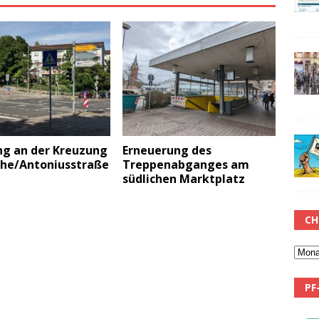
ng an der Kreuzung
Erneuerung des
che/Antoniusstraße
Treppenabganges am
südlichen Marktplatz
CH
PF