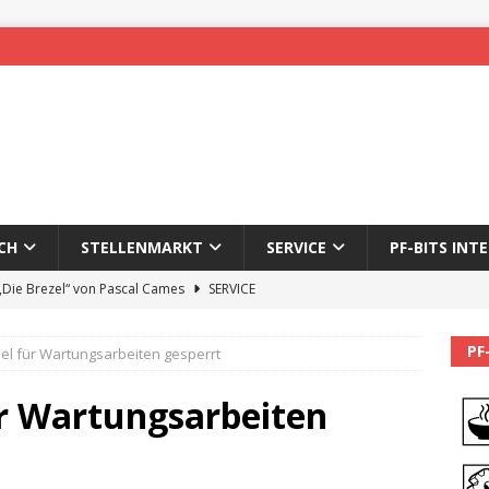
CH
STELLENMARKT
SERVICE
PF-BITS INT
 „Die Brezel“ von Pascal Cames
SERVICE
forzheim-Enz wieder online
STADTLEBEN
PF
nel für Wartungsarbeiten gesperrt
eichnung des 65. Fasnetsumzugs Dillweißenstein
ür Wartungsarbeiten
]
We’ll be back.
PF-BITS INTERN
Karadeniz: Der Mann hinter PF-Bits lebt nicht mehr
ALLGEMEIN