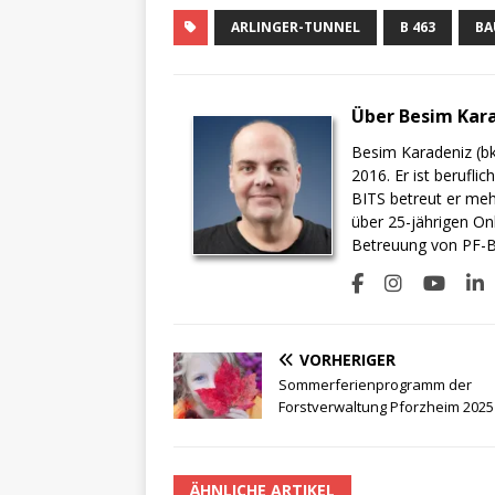
ARLINGER-TUNNEL
B 463
BA
Über Besim Kar
Besim Karadeniz (bk
2016. Er ist berufli
BITS betreut er meh
über 25-jährigen On
Betreuung von PF-BI
VORHERIGER
Sommerferienprogramm der
Forstverwaltung Pforzheim 2025
ÄHNLICHE ARTIKEL