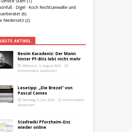
Service Staffl (1)
hönfuß · Digel · Koch Rechtsanwälte und
uerberater (6)
i Niedersetz (2)
UESTE ARTIKEL
Besim Karadeniz: Der Mann
hinter PF-Bits lebt nicht mehr
Mittwoch, 5. August 2026
Kommentare deaktiviert
Lesetipp: „Die Brezel“ von
Pascal Cames
Samstag, 6. Juni 2026
Kommentare
deaktiviert
Stadtwiki Pforzheim-Enz
wieder online