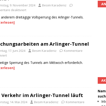
AN
mstag, 9. November 2024
Besim Karadeniz
ntare deaktiviert
 anderem dreitägige Vollsperrung des Arlinger-Tunnels.
terlesen]
chungsarbeiten am Arlinger-Tunnel
tag, 17. Juni 2024
Besim Karadeniz
Kommentare
viert
eitige Sperrung des Tunnels am Mittwoch erforderlich.
terlesen]
AK
Namh
 Verkehr im Arlinger-Tunnel läuft
such
Int
enstag, 14. Mai 2024
Besim Karadeniz
Kommentare