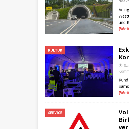
deakti
Arlin
Westt
und B
[Wei
Exk
KULTUR
Kom
Sa
Komme
Rund 
Sams
[Wei
Vol
SERVICE
Bir
ver