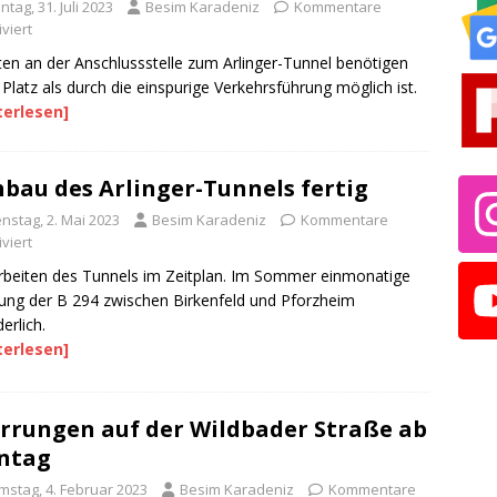
tag, 31. Juli 2023
Besim Karadeniz
Kommentare
viert
ten an der Anschlussstelle zum Arlinger-Tunnel benötigen
Platz als durch die einspurige Verkehrsführung möglich ist.
terlesen]
bau des Arlinger-Tunnels fertig
nstag, 2. Mai 2023
Besim Karadeniz
Kommentare
viert
beiten des Tunnels im Zeitplan. Im Sommer einmonatige
ung der B 294 zwischen Birkenfeld und Pforzheim
erlich.
terlesen]
rrungen auf der Wildbader Straße ab
ntag
mstag, 4. Februar 2023
Besim Karadeniz
Kommentare