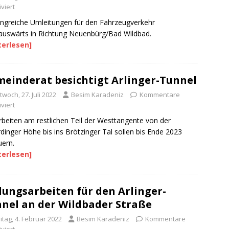
viert
greiche Umleitungen für den Fahrzeugverkehr
auswärts in Richtung Neuenbürg/Bad Wildbad.
terlesen]
einderat besichtigt Arlinger-Tunnel
twoch, 27. Juli 2022
Besim Karadeniz
Kommentare
viert
beiten am restlichen Teil der Westtangente von der
rdinger Höhe bis ins Brötzinger Tal sollen bis Ende 2023
ern.
terlesen]
ungsarbeiten für den Arlinger-
nel an der Wildbader Straße
itag, 4. Februar 2022
Besim Karadeniz
Kommentare