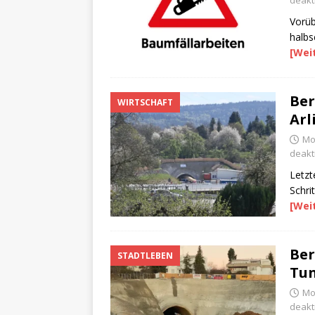
deakti
Vorüb
halbs
[Wei
Ber
WIRTSCHAFT
Arl
Mon
deakti
Letzt
Schri
[Wei
Ber
STADTLEBEN
Tun
Mo
deakti