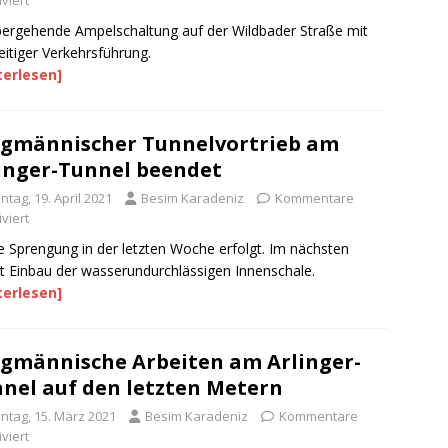
viert
ergehende Ampelschaltung auf der Wildbader Straße mit
eitiger Verkehrsführung.
terlesen]
gmännischer Tunnelvortrieb am
inger-Tunnel beendet
tag, 19. April 2021
Besim Karadeniz
Kommentare
viert
e Sprengung in der letzten Woche erfolgt. Im nächsten
tt Einbau der wasserundurchlässigen Innenschale.
terlesen]
gmännische Arbeiten am Arlinger-
nel auf den letzten Metern
ntag, 15. März 2021
Besim Karadeniz
Kommentare
viert