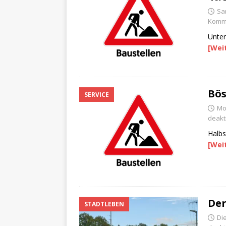
Sa
Komme
Unter
[Wei
Bös
SERVICE
Mon
deakti
Halbs
[Wei
Der
STADTLEBEN
Di