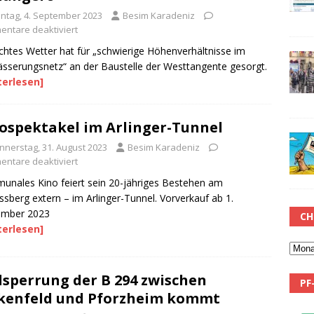
ntag, 4. September 2023
Besim Karadeniz
ntare deaktiviert
chtes Wetter hat für „schwierige Höhenverhältnisse im
sserungsnetz“ an der Baustelle der Westtangente gesorgt.
terlesen]
ospektakel im Arlinger-Tunnel
nnerstag, 31. August 2023
Besim Karadeniz
ntare deaktiviert
nales Kino feiert sein 20-jähriges Bestehen am
ssberg extern – im Arlinger-Tunnel. Vorverkauf ab 1.
ember 2023
CH
terlesen]
lsperrung der B 294 zwischen
PF
kenfeld und Pforzheim kommt