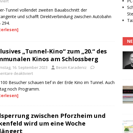
PC-
viert
Sc
ger-Tunnel vollendet zweiten Bauabschnitt der
Ste
angente und schafft Direktverbindung zwischen Autobahn
Tax
 294.
terlesen]
NE
lusives „Tunnel-Kino“ zum „20.“ des
munalen Kinos am Schlossberg
mstag, 16. September 2023
Besim Karadeniz
ntare deaktiviert
100 Besucher schauen tief in der Erde Kino im Tunnel. Auch
tag noch Programm.
terlesen]
lsperrung zwischen Pforzheim und
kenfeld wird um eine Woche
längert