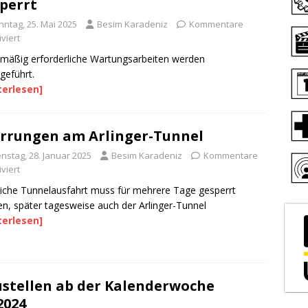
perrt
nntag, 25. Mai 2025
Besim Karadeniz
Kommentare
viert
mäßig erforderliche Wartungsarbeiten werden
geführt.
terlesen]
rrungen am Arlinger-Tunnel
enstag, 28. Januar 2025
Besim Karadeniz
Kommentare
viert
iche Tunnelausfahrt muss für mehrere Tage gesperrt
n, später tagesweise auch der Arlinger-Tunnel
terlesen]
stellen ab der Kalenderwoche
2024