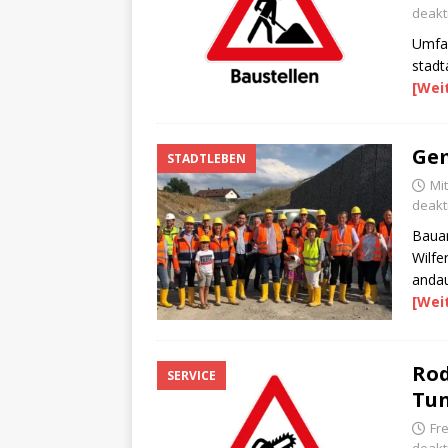
deakti
Umfan
stadt
[Wei
Gem
STADTLEBEN
Mit
deakti
Bauar
Wilfe
andau
[Wei
Rod
SERVICE
Tun
Fre