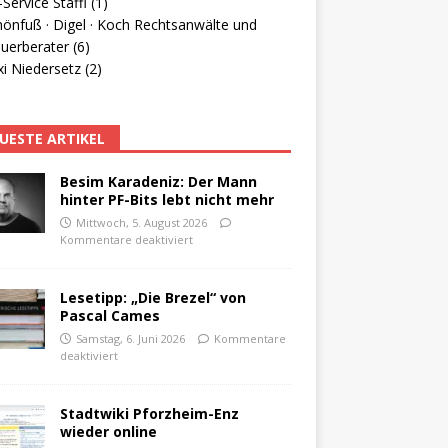
Service Staffl (1)
hönfuß · Digel · Koch Rechtsanwälte und
uerberater (6)
i Niedersetz (2)
UESTE ARTIKEL
Besim Karadeniz: Der Mann
hinter PF-Bits lebt nicht mehr
Mittwoch, 5. August 2026
Kommentare deaktiviert
Lesetipp: „Die Brezel“ von
Pascal Cames
Samstag, 6. Juni 2026
Kommentare
deaktiviert
Stadtwiki Pforzheim-Enz
wieder online