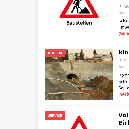
Mo
Komme
Schle
Entwä
[Wei
Kin
KULTUR
Do
Komme
Kommu
Schlo
Sept
[Wei
Vol
SERVICE
Bir