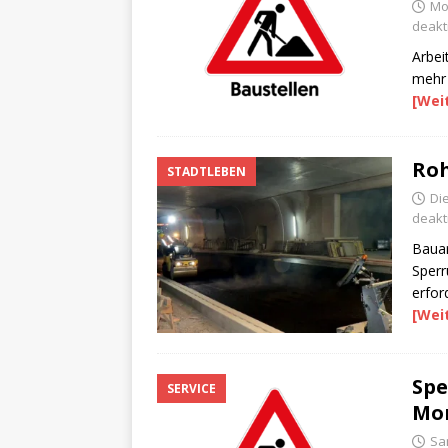
Mon
deakti
Arbei
mehr 
[Wei
Roh
STADTLEBEN
Die
deakti
Bauar
Sperr
erford
[Wei
Spe
SERVICE
Mo
Sa