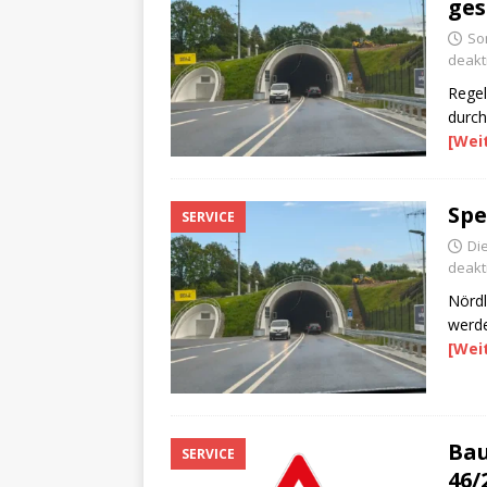
ges
So
deakti
Regel
durch
[Wei
Spe
SERVICE
Di
deakti
Nördl
werde
[Wei
Bau
SERVICE
46/