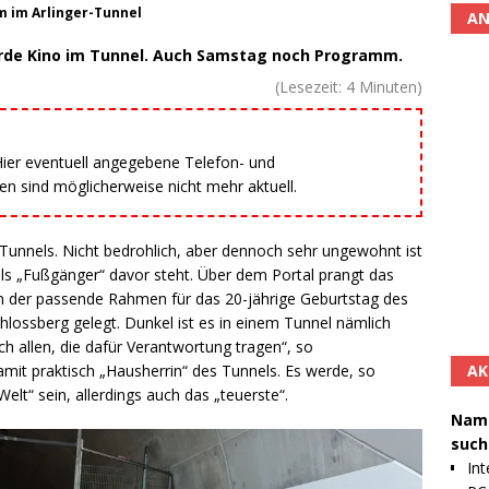
 im Arlinger-Tunnel
AN
 Erde Kino im Tunnel. Auch Samstag noch Programm.
(Lesezeit:
4
Minuten)
 Hier eventuell angegebene Telefon- und
 sind möglicherweise nicht mehr aktuell.
-Tunnels. Nicht bedrohlich, aber dennoch sehr ungewohnt ist
als „Fußgänger“ davor steht. Über dem Portal prangt das
n der passende Rahmen für das 20-jährige Geburtstag des
ossberg gelegt. Dunkel ist es in einem Tunnel nämlich
h allen, die dafür Verantwortung tragen“, so
AK
amit praktisch „Hausherrin“ des Tunnels. Es werde, so
elt“ sein, allerdings auch das „teuerste“.
Namh
such
Int