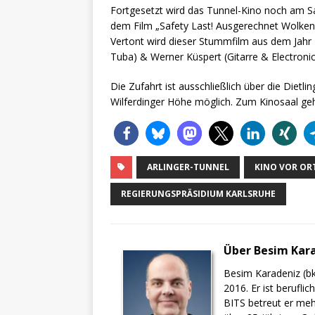
Fortgesetzt wird das Tunnel-Kino noch am S
dem Film „Safety Last! Ausgerechnet Wolkenk
Vertont wird dieser Stummfilm aus dem Jahr
Tuba) & Werner Küspert (Gitarre & Electroni
Die Zufahrt ist ausschließlich über die Dietl
Wilferdinger Höhe möglich. Zum Kinosaal geh
ARLINGER-TUNNEL
KINO VOR OR
REGIERUNGSPRÄSIDIUM KARLSRUHE
Über Besim Kar
Besim Karadeniz (bk
2016. Er ist berufli
BITS betreut er meh