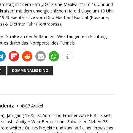
amstag mit dem Film „Der kleine Maulwurf“ um 16 Uhr und
ratzer“ mit dem unvergleichlichen Harold Lloyd um 19 Uhr.
 1923 ebenfalls live vom Duo Eberhard Budziat (Posaune,
cs) & Dietmar Fuhr (Kontrabass).
inger Straße an der Auffahrt zur Westtangente in Richtung
t es durch das Nordportal des Tunnels.
T
KOMMUNALES KINO
adeniz
4907 Artikel
a), Jahrgang 1975, ist Autor und Erfinder von PF-BITS seit
ch selbstständiger Web-Berater und -Entwickler. Neben PF-
rere weitere Online-Projekte und kann auf einen inzwischen