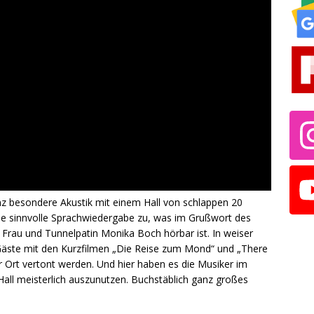
nz besondere Akustik mit einem Hall von schlappen 20
ne sinnvolle Sprachwiedergabe zu, was im Grußwort des
Frau und Tunnelpatin Monika Boch hörbar ist. In weiser
 Gäste mit den Kurzfilmen „Die Reise zum Mond“ und „There
vor Ort vertont werden. Und hier haben es die Musiker im
Hall meisterlich auszunutzen. Buchstäblich ganz großes