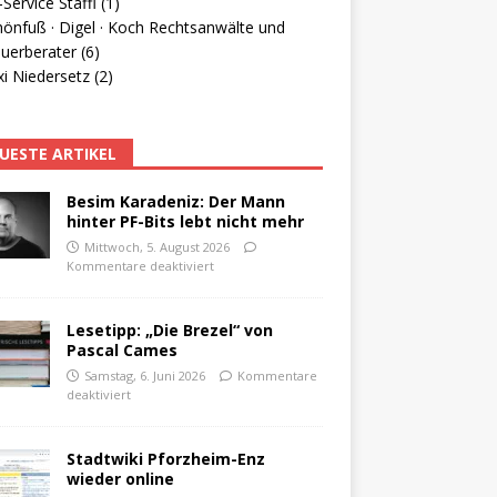
Service Staffl (1)
hönfuß · Digel · Koch Rechtsanwälte und
uerberater (6)
i Niedersetz (2)
UESTE ARTIKEL
Besim Karadeniz: Der Mann
hinter PF-Bits lebt nicht mehr
Mittwoch, 5. August 2026
Kommentare deaktiviert
Lesetipp: „Die Brezel“ von
Pascal Cames
Samstag, 6. Juni 2026
Kommentare
deaktiviert
Stadtwiki Pforzheim-Enz
wieder online