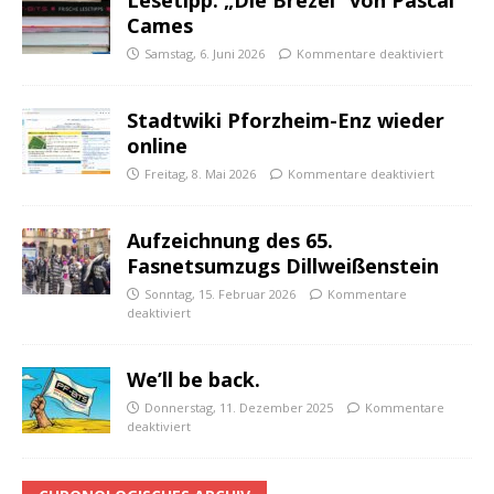
Lesetipp: „Die Brezel“ von Pascal
Cames
Samstag, 6. Juni 2026
Kommentare deaktiviert
Stadtwiki Pforzheim-Enz wieder
online
Freitag, 8. Mai 2026
Kommentare deaktiviert
Aufzeichnung des 65.
Fasnetsumzugs Dillweißenstein
Sonntag, 15. Februar 2026
Kommentare
deaktiviert
We’ll be back.
Donnerstag, 11. Dezember 2025
Kommentare
deaktiviert