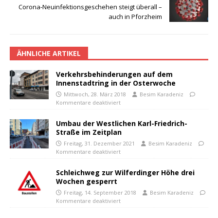
Corona-Neuinfektionsgeschehen steigt überall –
auch in Pforzheim
ÄHNLICHE ARTIKEL
Verkehrsbehinderungen auf dem
Innenstadtring in der Osterwoche
Mittwoch, 28. März 2018
Besim Karadeniz
Kommentare deaktiviert
Umbau der Westlichen Karl-Friedrich-
Straße im Zeitplan
Freitag, 31. Dezember 2021
Besim Karadeniz
Kommentare deaktiviert
Schleichweg zur Wilferdinger Höhe drei
Wochen gesperrt
Freitag, 14. September 2018
Besim Karadeniz
Kommentare deaktiviert