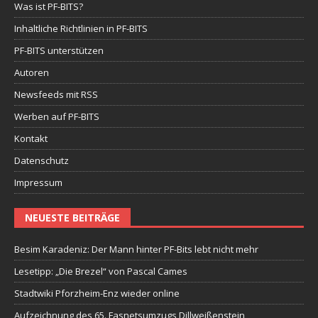
Was ist PF-BITS?
Inhaltliche Richtlinien in PF-BITS
PF-BITS unterstützen
Autoren
Newsfeeds mit RSS
Werben auf PF-BITS
Kontakt
Datenschutz
Impressum
NEUESTE BEITRÄGE
Besim Karadeniz: Der Mann hinter PF-Bits lebt nicht mehr
Lesetipp: „Die Brezel“ von Pascal Cames
Stadtwiki Pforzheim-Enz wieder online
Aufzeichnung des 65. Fasnetsumzugs Dillweißenstein