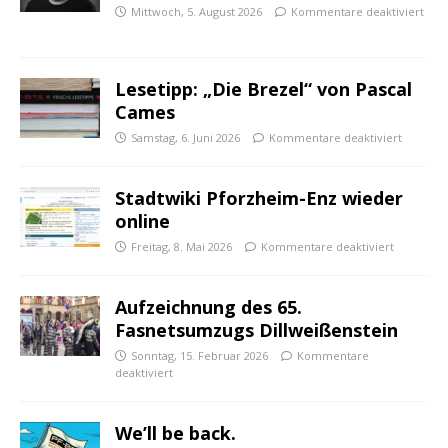
Mittwoch, 5. August 2026
Kommentare deaktiviert
Lesetipp: „Die Brezel“ von Pascal
Cames
Samstag, 6. Juni 2026
Kommentare deaktiviert
Stadtwiki Pforzheim-Enz wieder
online
Freitag, 8. Mai 2026
Kommentare deaktiviert
Aufzeichnung des 65.
Fasnetsumzugs Dillweißenstein
Sonntag, 15. Februar 2026
Kommentare
deaktiviert
We’ll be back.