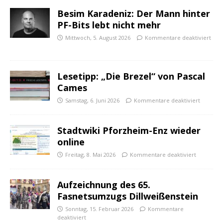
Besim Karadeniz: Der Mann hinter
PF-Bits lebt nicht mehr
Mittwoch, 5. August 2026
Kommentare deaktiviert
Lesetipp: „Die Brezel“ von Pascal
Cames
Samstag, 6. Juni 2026
Kommentare deaktiviert
Stadtwiki Pforzheim-Enz wieder
online
Freitag, 8. Mai 2026
Kommentare deaktiviert
Aufzeichnung des 65.
Fasnetsumzugs Dillweißenstein
Sonntag, 15. Februar 2026
Kommentare
deaktiviert