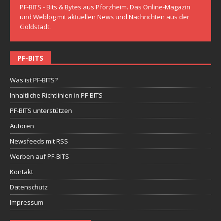
PF-BITS - Bits & Bytes aus Pforzheim. Das Online-Magazin
und Weblog mit aktuellen News und Nachrichten aus der
Goldstadt.
PF-BITS
Was ist PF-BITS?
Inhaltliche Richtlinien in PF-BITS
PF-BITS unterstützen
Autoren
Newsfeeds mit RSS
Werben auf PF-BITS
Kontakt
Datenschutz
Impressum