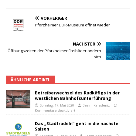
VORHERIGER
Pforzheimer DDR-Museum öffnet wieder
NÄCHSTER
Öffnungszeiten der Pforzheimer Freibäder ändern
sich
ÄHNLICHE ARTIKEL
Betreiberwechsel des Radkäfigs in der
westlichen Bahnhofsunterführung
Sonntag, 17. Mai 2020
Besim Karadeniz
Kommentare deaktiviert
Das „Stadtradeln“ geht in die nächste
Saison
Sonntag, 23. April 2023
Besim Karadeniz