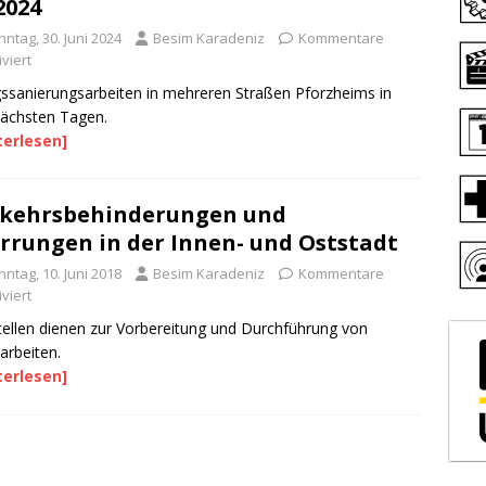
2024
ntag, 30. Juni 2024
Besim Karadeniz
Kommentare
viert
ssanierungsarbeiten in mehreren Straßen Pforzheims in
ächsten Tagen.
terlesen]
kehrsbehinderungen und
rrungen in der Innen- und Oststadt
ntag, 10. Juni 2018
Besim Karadeniz
Kommentare
viert
ellen dienen zur Vorbereitung und Durchführung von
arbeiten.
terlesen]