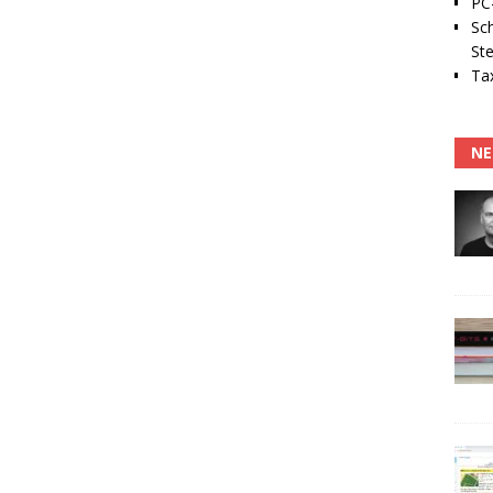
PC-
Sc
Ste
Tax
NE