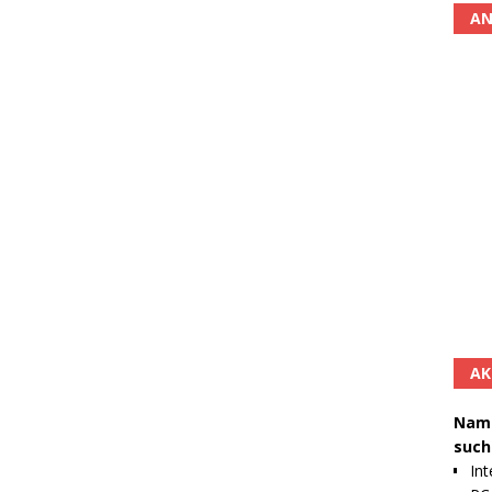
AN
AK
Namh
such
Int