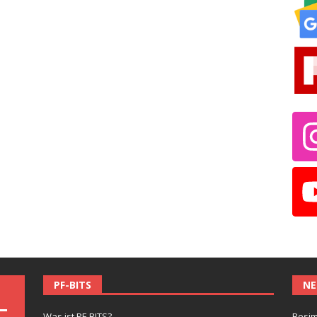
PF-BITS
NE
Was ist PF-BITS?
Besim