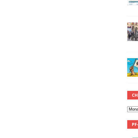
CH
PF