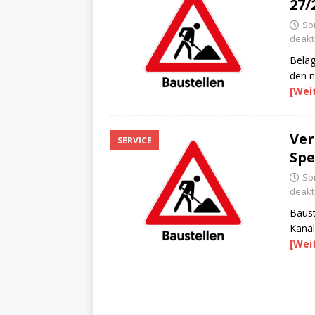
27/
Son
deakti
Belag
den n
[Wei
Ver
SERVICE
Spe
Son
deakti
Baust
Kanal
[Wei