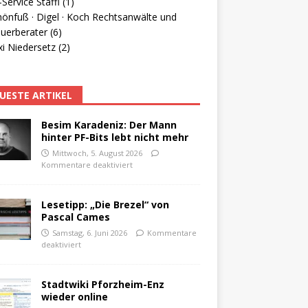
Service Staffl (1)
hönfuß · Digel · Koch Rechtsanwälte und
uerberater (6)
i Niedersetz (2)
UESTE ARTIKEL
Besim Karadeniz: Der Mann
hinter PF-Bits lebt nicht mehr
Mittwoch, 5. August 2026
Kommentare deaktiviert
Lesetipp: „Die Brezel“ von
Pascal Cames
Samstag, 6. Juni 2026
Kommentare
deaktiviert
Stadtwiki Pforzheim-Enz
wieder online