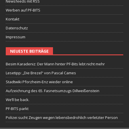
Newsfeeds mit RSS
Werben auf PF-BITS
Kontakt
Datenschutz
Impressum
NEUESTE BEITRÄGE
Besim Karadeniz: Der Mann hinter PF-Bits lebt nicht mehr
Lesetipp: „Die Brezel“ von Pascal Cames
Stadtwiki Pforzheim-Enz wieder online
Aufzeichnung des 65. Fasnetsumzugs Dillweißenstein
We’ll be back.
PF-BITS parkt
Polizei sucht Zeugen wegen lebensbedrohlich verletzter Person