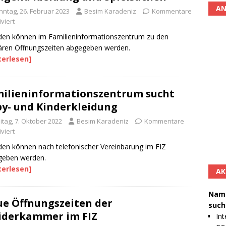
AN
nntag, 26. Februar 2023
Besim Karadeniz
Kommentare
viert
en können im Familieninformationszentrum zu den
ären Öffnungszeiten abgegeben werden.
terlesen]
ilieninformationszentrum sucht
y- und Kinderkleidung
itag, 7. Oktober 2022
Besim Karadeniz
Kommentare
viert
en können nach telefonischer Vereinbarung im FIZ
geben werden.
terlesen]
AK
Namh
e Öffnungszeiten der
such
iderkammer im FIZ
Int