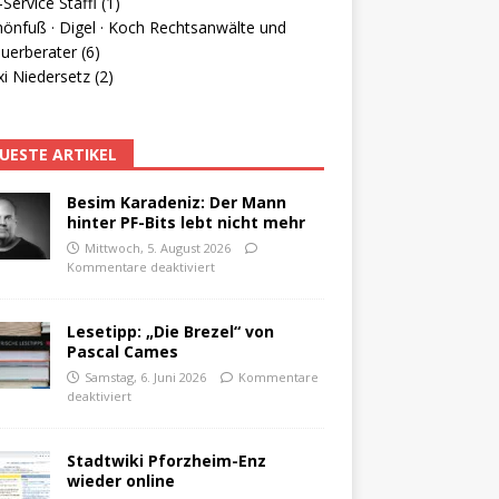
Service Staffl (1)
hönfuß · Digel · Koch Rechtsanwälte und
uerberater (6)
i Niedersetz (2)
UESTE ARTIKEL
Besim Karadeniz: Der Mann
hinter PF-Bits lebt nicht mehr
Mittwoch, 5. August 2026
Kommentare deaktiviert
Lesetipp: „Die Brezel“ von
Pascal Cames
Samstag, 6. Juni 2026
Kommentare
deaktiviert
Stadtwiki Pforzheim-Enz
wieder online