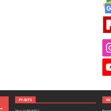
PF-BITS
NE
Was ist PF-BITS?
Besim