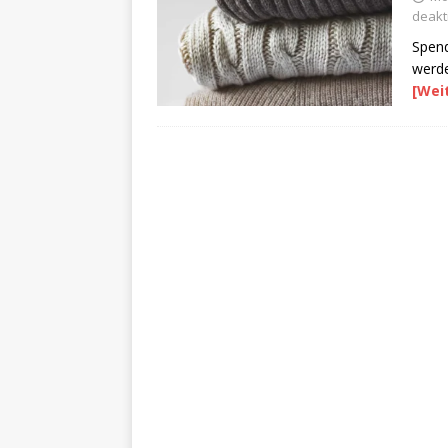
deakti
Spend
werd
[Wei