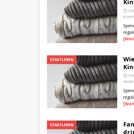
Kin
Di
Komme
Spend
regul
[Wei
Wie
STADTLEBEN
Kin
Fre
deakti
Spend
regul
[Wei
Fam
STADTLEBEN
dri