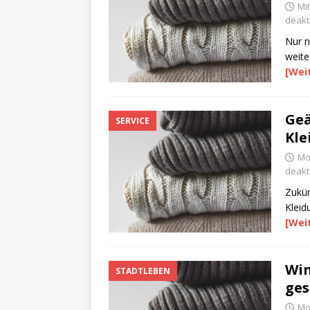
Mi
deakti
Nur n
weite
[Wei
Geä
SERVICE
Kle
Mo
deakti
Zukün
Kleid
[Wei
Win
STADTLEBEN
ges
Mo