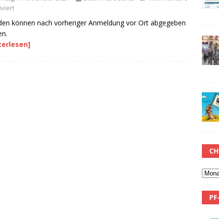
viert
en können nach vorheriger Anmeldung vor Ort abgegeben
en.
terlesen]
CH
PF