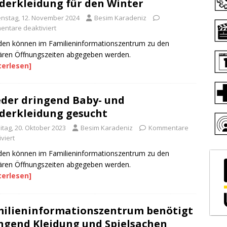
derkleidung für den Winter
enstag, 12. November 2024
Besim Karadeniz
ntare deaktiviert
en können im Familieninformationszentrum zu den
ären Öffnungszeiten abgegeben werden.
terlesen]
der dringend Baby- und
derkleidung gesucht
itag, 20. Oktober 2023
Besim Karadeniz
Kommentare
viert
en können im Familieninformationszentrum zu den
ären Öffnungszeiten abgegeben werden.
terlesen]
ilieninformationszentrum benötigt
ngend Kleidung und Spielsachen