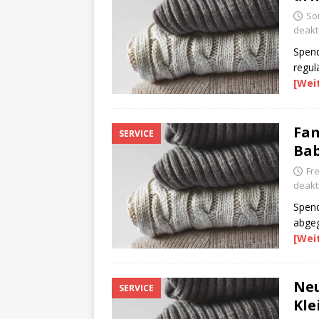
So
deakti
Spend
regul
[Wei
Fam
SERVICE
Bab
Fre
deakti
Spend
abge
[Wei
Neu
SERVICE
Kle