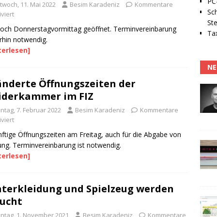
PC-
ttwoch, 11. Mai 2022
Besim Karadeniz
Kommentare
Sc
viert
Ste
och Donnerstagvormittag geöffnet. Terminvereinbarung
Tax
rhin notwendig.
terlesen]
NE
nderte Öffnungszeiten der
iderkammer im FIZ
ntag, 7. Februar 2022
Besim Karadeniz
Kommentare
viert
ftige Öffnungszeiten am Freitag, auch für die Abgabe von
ung. Terminvereinbarung ist notwendig.
terlesen]
terkleidung und Spielzeug werden
ucht
ntag, 1. November 2021
Besim Karadeniz
Kommentare