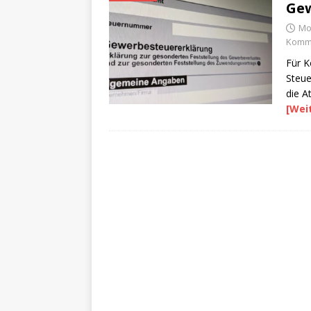
Gew
Mo
Komme
Für K
Steue
die A
[Wei