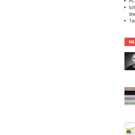
PC-
Sc
Ste
Tax
NE