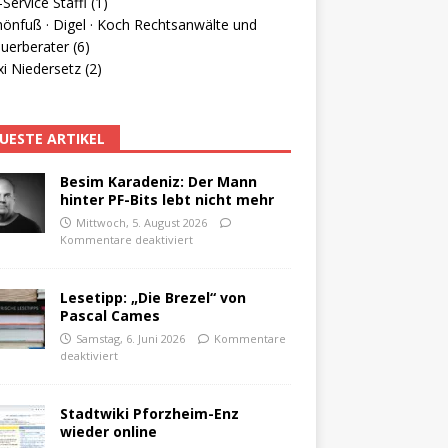
Service Staffl (1)
hönfuß · Digel · Koch Rechtsanwälte und
uerberater (6)
i Niedersetz (2)
UESTE ARTIKEL
Besim Karadeniz: Der Mann
hinter PF-Bits lebt nicht mehr
Mittwoch, 5. August 2026
Kommentare deaktiviert
Lesetipp: „Die Brezel“ von
Pascal Cames
Samstag, 6. Juni 2026
Kommentare
deaktiviert
Stadtwiki Pforzheim-Enz
wieder online