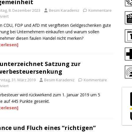
gemeinheit
eitag, 8. Dezember 2023
Besim Karadeniz
Kommentare
viert
n CDU, FDP und AfD mit vergifteten Geldgeschenken gute
ung bei Unternehmern einkaufen und warum sollen
nehmer diesen faulen Handel nicht merken?
terlesen]
unterzeichnet Satzung zur
werbesteuersenkung
nntag, 31. März 2019
Besim Karadeniz
Kommentare
viert
besteuer wird rückwirkend zum 1. Januar 2019 um 5
e auf 445 Punkte gesenkt.
terlesen]
nce und Fluch eines “richtigen”