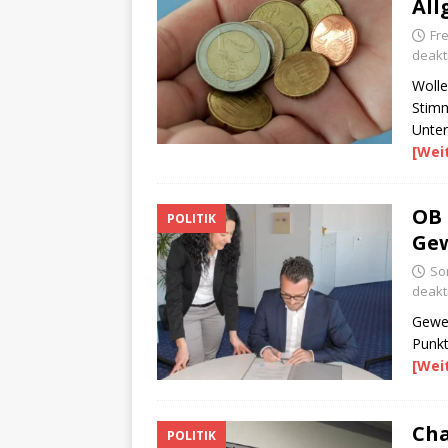
All
Fr
deakti
Wolle
Stimm
Unter
[Wei
OB 
POLITIK
Ge
So
deakti
Gewer
Punkt
[Wei
Cha
POLITIK