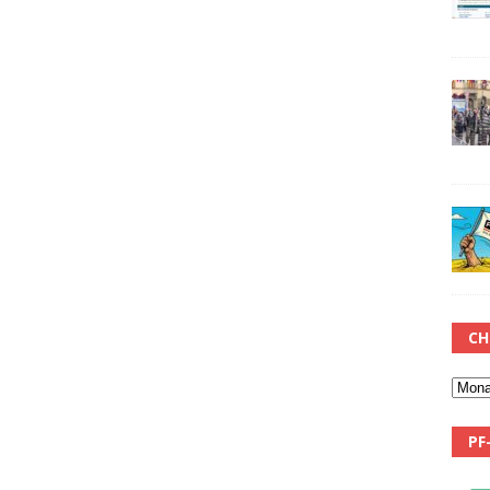
CH
PF