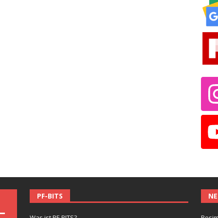
PF-BITS
NE
Was ist PF-BITS?
Besim