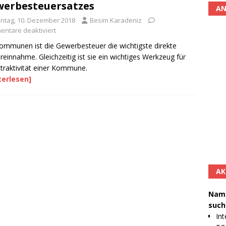
erbesteuersatzes
AN
ntag, 10. Dezember 2018
Besim Karadeniz
ntare deaktiviert
ommunen ist die Gewerbesteuer die wichtigste direkte
reinnahme. Gleichzeitig ist sie ein wichtiges Werkzeug für
ttraktivität einer Kommune.
terlesen]
AK
Namh
such
Int