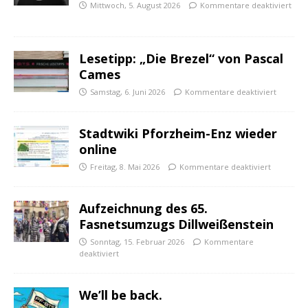
Mittwoch, 5. August 2026
Kommentare deaktiviert
Lesetipp: „Die Brezel“ von Pascal
Cames
Samstag, 6. Juni 2026
Kommentare deaktiviert
Stadtwiki Pforzheim-Enz wieder
online
Freitag, 8. Mai 2026
Kommentare deaktiviert
Aufzeichnung des 65.
Fasnetsumzugs Dillweißenstein
Sonntag, 15. Februar 2026
Kommentare
deaktiviert
We’ll be back.