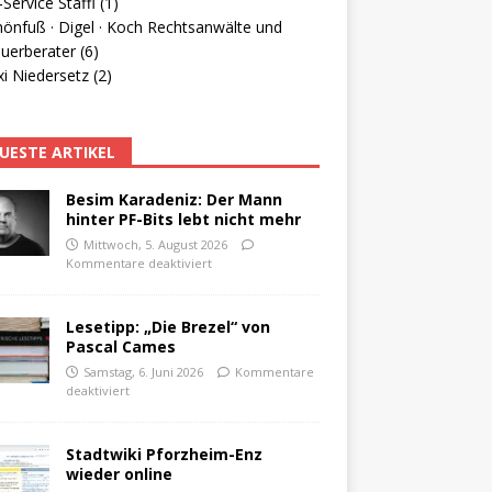
Service Staffl (1)
hönfuß · Digel · Koch Rechtsanwälte und
uerberater (6)
i Niedersetz (2)
UESTE ARTIKEL
Besim Karadeniz: Der Mann
hinter PF-Bits lebt nicht mehr
Mittwoch, 5. August 2026
Kommentare deaktiviert
Lesetipp: „Die Brezel“ von
Pascal Cames
Samstag, 6. Juni 2026
Kommentare
deaktiviert
Stadtwiki Pforzheim-Enz
wieder online