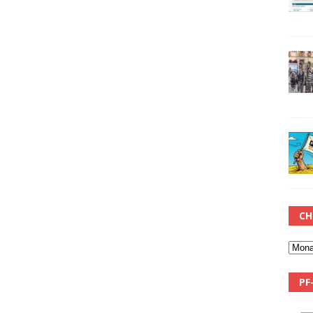
CH
PF