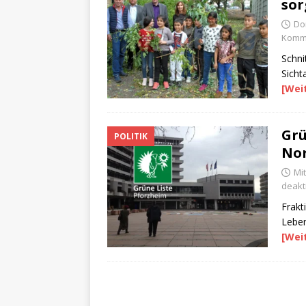
sor
Do
Komme
Schn
Sicht
[Wei
Grü
POLITIK
No
Mit
deakti
Frakt
Leben
[Wei