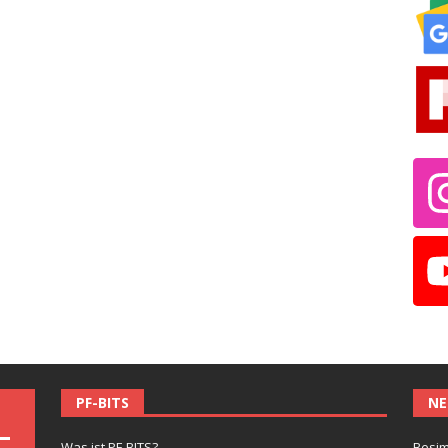
PF-BITS
NE
Was ist PF-BITS?
Besim