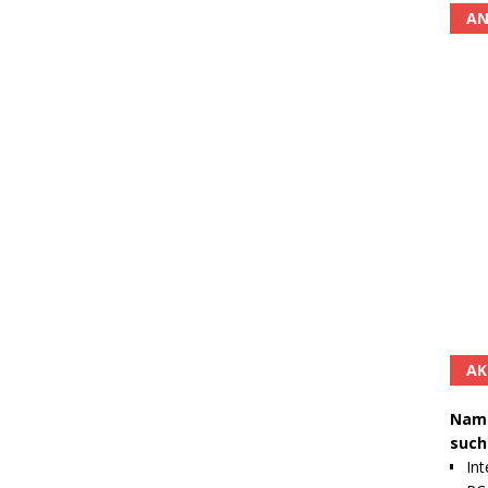
AN
AK
Namh
such
Int