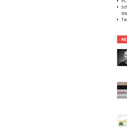
PC-
Sc
Ste
Tax
NE