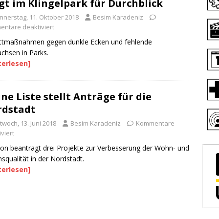
gt im Klingelpark für Durchblick
nnerstag, 11. Oktober 2018
Besim Karadeniz
ntare deaktiviert
ittmaßnahmen gegen dunkle Ecken und fehlende
achsen in Parks.
terlesen]
ne Liste stellt Anträge für die
rdstadt
twoch, 13. Juni 2018
Besim Karadeniz
Kommentare
viert
ion beantragt drei Projekte zur Verbesserung der Wohn- und
squalität in der Nordstadt.
terlesen]